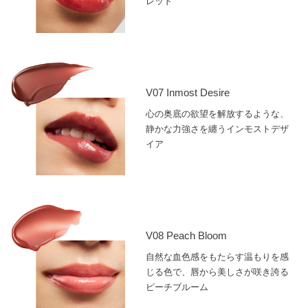
レッド
V07 Inmost Desire
心の奥底の欲望を解放するような、
静かな力強さを纏うインモストデザ
イア
V08 Peach Bloom
自然な血色感をもたらす温もりを感
じる色で、唇から美しさが咲き誇る
ピーチブルーム