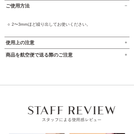
VOCE 2024年上半期 ベストコスメ
ご使用方法
口紅部門 第1位（V07での受賞）
VOCE 2024年上半期 ベストコスメ
2〜3mmほど繰り出してお使いください。
口紅部門 第3位（V02での受賞）
VOCE 2024年上半期 読者が選ぶベストコスメ
使用上の注意
リップ部門 第3位
MAQUIA ベストコスメ 2024上半期
商品を航空便で送る際のご注意
ベスト・メイクアップ大賞（V07での受賞）
出しすぎると折れることがありますので、ご注意ください。
●本品は、航空法で定める航空危険物には
該当しません
。
美的 美容賢者が選ぶ2024年上半期ベストコスメ
高温の所には置かないでください。
総合 第2位（V07での受賞）
高圧ガスなし
ご使用後はキャップをきちんとしめてください。
アルコール24％以下
美的 美容賢者が選ぶ2024年上半期ベストコスメ
引火点60度を超える（60度以下でも継続燃焼性なし）​
唇に合わない時、また、傷、湿疹等、異常のある時は使用し
メイクアップ部門 スティックルージュ編 第1位（V07での受
可燃性固体に該当しない​
ないでください。
賞）
美的HEN 2024年美的HEN上半期ベストコスメ
使用中、赤み、はれ、かゆみ、刺激等の異常があらわれた時
メイクランキング 第1位（V07での受賞）
は使用を中止し、皮フ科医へのご相談をおすすめします。そ
のままご使用を続けると症状が悪化することがあります。
美的GRAND 美容賢者が選ぶ2024上半期ベストコスメ
総合 第5
位（V07での受賞）
子供や認知症の方などの誤食等を防ぐため、置き場所にご注