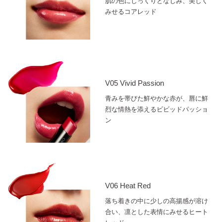
肌の色にしっくりとなじみ、美しく
みせるコアレッド
V05 Vivid Passion
青みを帯びた鮮やかな赤が、唇に鮮
烈な情熱を添えるビビッドパッショ
ン
V06 Heat Red
落ち着きの中に少しの高揚感が溶け
合い、凛とした表情にみせるヒート