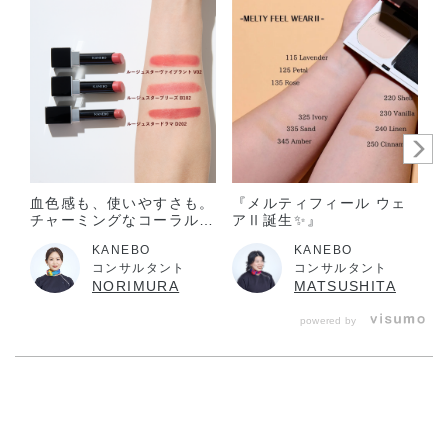
意ください。
美的GRAND 美容賢者が選ぶ2024上半期ベストコスメ
リップ部
門 第1位（V07での受賞）
美的GRAND 読者が選ぶ2024上半期ベストコスメ
リップ部門 第1位（V07での受賞）
美ST 2024年上半期ベストSSTコスメ
メーク大賞 1位（V07での受賞）
美ST 2024年上半期ベストSSTコスメ
血色感も、使いやすさも。
『メルティフィール ウェ
リップ賞 1位（V07での受賞）
チャーミングなコーラルレ
アⅡ誕生✨』
ッドルージュ
リンネル 2024年上半期ベストコスメ大賞
KANEBO
KANEBO
リップ部門 1位
コンサルタント
コンサルタント
NORIMURA
MATSUSHITA
éclat 2024年上半期 大人の肌を輝かせるéclatベストコスメ大賞
リップメイク部門 2位
powered by
Oggi ベストコスメ2024上半期 メイクアップ編 口紅部門 1位