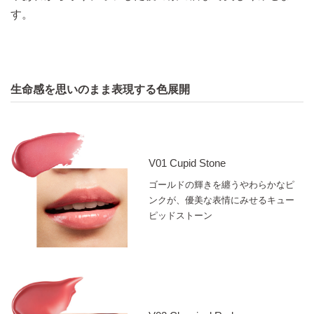
す。​
横方向に力を加えた際に、法線（垂直）方向に加わる力
のこと。
生命感を思いのまま表現する色展開
イメージ図
V01 Cupid Stone
ゴールドの輝きを纏うやわらかなピ
ンクが、優美な表情にみせるキュー
ピッドストーン