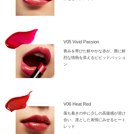
V05 Vivid Passion
青みを帯びた鮮やかな赤が、唇に鮮
烈な情熱を添えるビビッドパッショ
ン
V06 Heat Red
落ち着きの中に少しの高揚感が溶け
合い、凛とした表情にみせるヒート
レッド