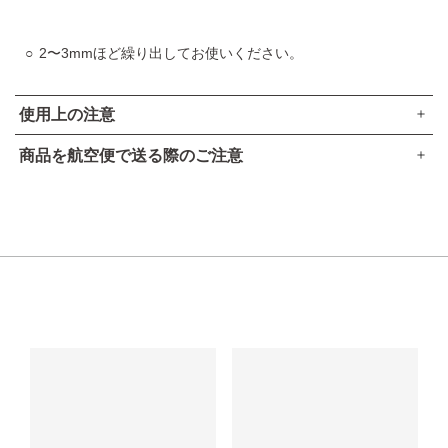
口紅部門 第1位（V07での受賞）
VOCE 2024年上半期 ベストコスメ
2〜3mmほど繰り出してお使いください。
口紅部門 第3位（V02での受賞）
VOCE 2024年上半期 読者が選ぶベストコスメ
使用上の注意
リップ部門 第3位
MAQUIA ベストコスメ 2024上半期
商品を航空便で送る際のご注意
ベスト・メイクアップ大賞（V07での受賞）
出しすぎると折れることがありますので、ご注意ください。
●本品は、航空法で定める航空危険物には
該当しません
。
美的 美容賢者が選ぶ2024年上半期ベストコスメ
高温の所には置かないでください。
総合 第2位（V07での受賞）
高圧ガスなし
ご使用後はキャップをきちんとしめてください。
アルコール24％以下
美的 美容賢者が選ぶ2024年上半期ベストコスメ
引火点60度を超える（60度以下でも継続燃焼性なし）​
唇に合わない時、また、傷、湿疹等、異常のある時は使用し
メイクアップ部門 スティックルージュ編 第1位（V07での受
可燃性固体に該当しない​
ないでください。
賞）
美的HEN 2024年美的HEN上半期ベストコスメ
使用中、赤み、はれ、かゆみ、刺激等の異常があらわれた時
メイクランキング 第1位（V07での受賞）
は使用を中止し、皮フ科医へのご相談をおすすめします。そ
のままご使用を続けると症状が悪化することがあります。
美的GRAND 美容賢者が選ぶ2024上半期ベストコスメ
総合 第5
位（V07での受賞）
子供や認知症の方などの誤食等を防ぐため、置き場所にご注
意ください。
美的GRAND 美容賢者が選ぶ2024上半期ベストコスメ
リップ部