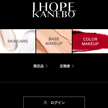
限定品
定期便
ログイン