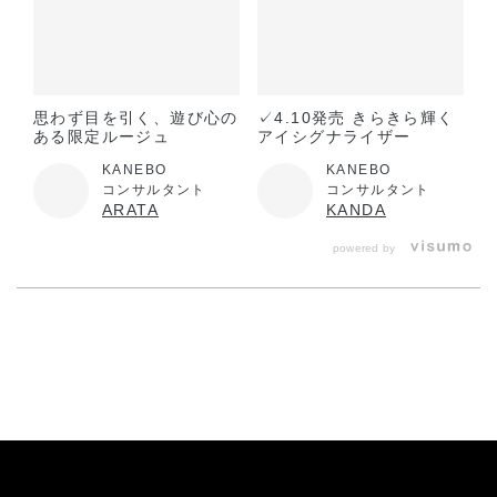
門 第1位（V07での受賞）
美的GRAND 読者が選ぶ2024上半期ベストコスメ
リップ部門 第1位（V07での受賞）
美ST 2024年上半期ベストSSTコスメ
思わず目を引く、遊び心の
✓4.10発売 きらきら輝く
ある限定ルージュ
アイシグナライザー
メーク大賞 1位（V07での受賞）
KANEBO
KANEBO
美ST 2024年上半期ベストSSTコスメ
コンサルタント
コンサルタント
リップ賞 1位（V07での受賞）
ARATA
KANDA
リンネル 2024年上半期ベストコスメ大賞
powered by
リップ部門 1位
éclat 2024年上半期 大人の肌を輝かせるéclatベストコスメ大賞
リップメイク部門 2位
Oggi ベストコスメ2024上半期 メイクアップ編 口紅部門 1位