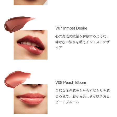
V07 Inmost Desire
心の奥底の欲望を解放するような、
静かな力強さを纏うインモストデザ
イア
V08 Peach Bloom
自然な血色感をもたらす温もりを感
じる色で、唇から美しさが咲き誇る
ピーチブルーム