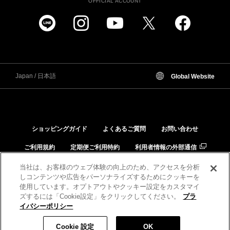
OFFICIAL ACCOUNT
Japan / 日本語
Global Website
ショッピングガイド
よくあるご質問
お問い合わせ
ご利用規約
定期便ご利用特約
利用者情報の外部通信
個人情報保護方針
特定商取引法に基づく表示
当社は、お客様のウェブ体験の向上のため、アクセスを分析
しコンテンツや広告をパーソナライズするためにクッキーを
品質と安全への取り組み
肌と化粧品の相性チェック
使用しています。オプトアウトやクッキー設定をカスタマイ
ズするには「Cookie設定」をクリックしてください。
プラ
イバシーポリシー
税込 5,060 円
Cookie 設定
OK
大変申し訳ございませんが完売いたしました