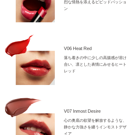
烈な情熱を添えるビビッドパッショ
ン
V06 Heat Red
落ち着きの中に少しの高揚感が溶け
合い、凛とした表情にみせるヒート
レッド
V07 Inmost Desire
心の奥底の欲望を解放するような、
静かな力強さを纏うインモストデザ
イア