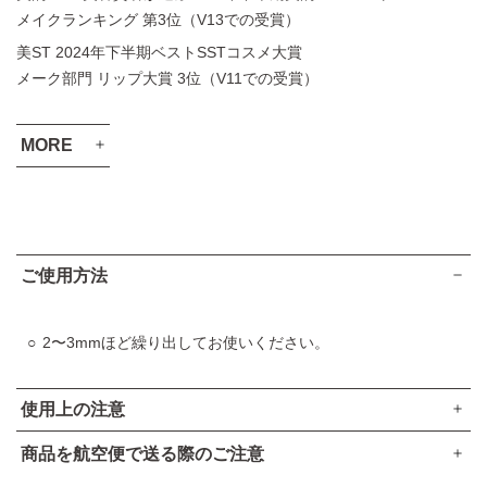
メイクランキング 第3位（V13での受賞）
美ST 2024年下半期ベストSSTコスメ大賞
メーク部門 リップ大賞 3位（V11での受賞）
MORE
VOCE 2024年上半期 ベストコスメ
メイクアップ部門 最優秀賞（V07での受賞）
VOCE 2024年上半期 ベストコスメ
ご使用方法
口紅部門 第1位（V07での受賞）
VOCE 2024年上半期 ベストコスメ
2〜3mmほど繰り出してお使いください。
口紅部門 第3位（V02での受賞）
VOCE 2024年上半期 読者が選ぶベストコスメ
使用上の注意
リップ部門 第3位
MAQUIA ベストコスメ 2024上半期
商品を航空便で送る際のご注意
ベスト・メイクアップ大賞（V07での受賞）
出しすぎると折れることがありますので、ご注意ください。