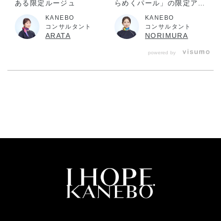
ある限定ルージュ
らめくパール」の限定アイ
カラー3色
リンネル 2024年上半期ベストコスメ大賞
KANEBO
KANEBO
リップ部門 1位
コンサルタント
コンサルタント
ARATA
NORIMURA
éclat 2024年上半期 大人の肌を輝かせるéclatベストコスメ大賞
リップメイク部門 2位
powered by
Oggi ベストコスメ2024上半期 メイクアップ編 口紅部門 1位