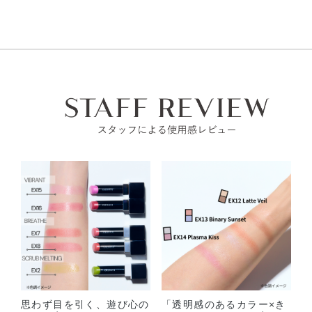
●本品は、航空法で定める航空危険物には
該当しません
。
美的 美容賢者が選ぶ2024年上半期ベストコスメ
高温の所には置かないでください。
総合 第2位（V07での受賞）
高圧ガスなし
ご使用後はキャップをきちんとしめてください。
アルコール24％以下
美的 美容賢者が選ぶ2024年上半期ベストコスメ
引火点60度を超える（60度以下でも継続燃焼性なし）​
唇に合わない時、また、傷、湿疹等、異常のある時は使用し
メイクアップ部門 スティックルージュ編 第1位（V07での受
可燃性固体に該当しない​
ないでください。
賞）
美的HEN 2024年美的HEN上半期ベストコスメ
使用中、赤み、はれ、かゆみ、刺激等の異常があらわれた時
メイクランキング 第1位（V07での受賞）
は使用を中止し、皮フ科医へのご相談をおすすめします。そ
のままご使用を続けると症状が悪化することがあります。
美的GRAND 美容賢者が選ぶ2024上半期ベストコスメ
総合 第5
位（V07での受賞）
子供や認知症の方などの誤食等を防ぐため、置き場所にご注
意ください。
美的GRAND 美容賢者が選ぶ2024上半期ベストコスメ
リップ部
門 第1位（V07での受賞）
美的GRAND 読者が選ぶ2024上半期ベストコスメ
リップ部門 第1位（V07での受賞）
美ST 2024年上半期ベストSSTコスメ
メーク大賞 1位（V07での受賞）
美ST 2024年上半期ベストSSTコスメ
思わず目を引く、遊び心の
「透明感のあるカラー×き
リップ賞 1位（V07での受賞）