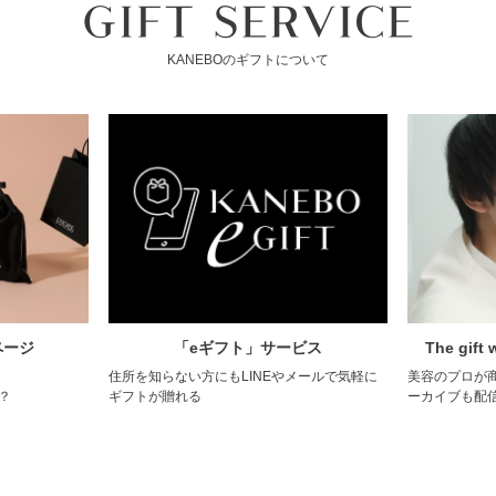
KANEBOのギフトについて
ページ
「eギフト」サービス
The gift 
住所を知らない方にもLINEやメールで気軽に
美容のプロが
？
ギフトが贈れる
ーカイブも配