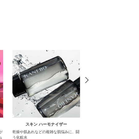
スキン ハーモナイザー
ラディアント スキン リ
が
乾燥や肌あれなどの複雑な肌悩みに、闘
うるおって「ちゅるんとした
ュ
う化粧水
ふき取り化粧水