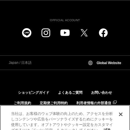
OFFICIAL ACCOUNT
Japan / 日本語
Global Website
ショッピングガイド
よくあるご質問
お問い合わせ
ご利用規約
定期便ご利用特約
利用者情報の外部通信
当社は、お客様のウェブ体験の向上のため、アクセスを分析
個人情報保護方針
特定商取引法に基づく表示
しコンテンツや広告をパーソナライズするためにクッキーを
品質と安全への取り組み
肌と化粧品の相性チェック
使用しています。オプトアウトやクッキー設定をカスタマイ