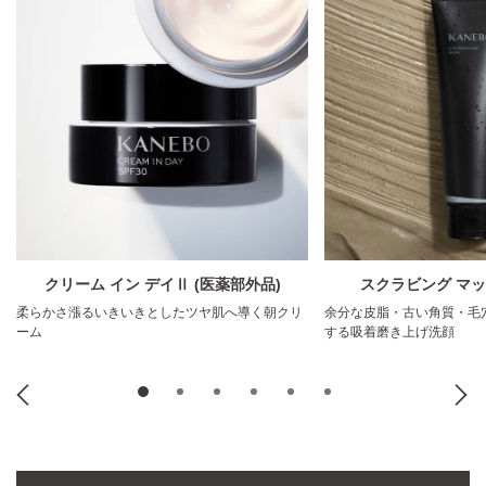
クリーム イン デイⅡ (医薬部外品)
スクラビング マッ
柔らかさ漲るいきいきとしたツヤ肌へ導く朝クリ
余分な皮脂・古い角質・毛
ーム
する吸着磨き上げ洗顔