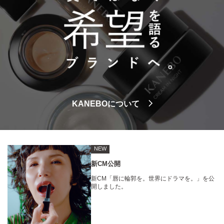
KANEBOについて
NEW
新CM公開
新CM「唇に輪郭を。世界にドラマを。」を公
開しました。