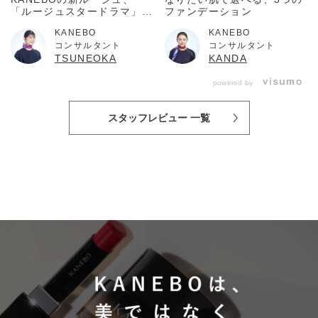
「ルージュスタードラマ」誕
ファンデーション
生！踊る輪郭でその人の個性
KANEBO
KANEBO
を、表情を、想いをドラマテ
コンサルタント
コンサルタント
ィックに引き立てる。
TSUNEOKA
KANDA
powered by
スタッフレビュー 一覧