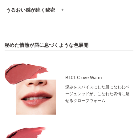
うるおい感が続く秘密
秘めた情熱が唇に息づくような色展開
胎脂着想エッセンス：
マカデミアナッツ脂肪酸フィトステリル
B101 Clove Warm
とろみオイル4種：
深みをスパイスにした肌になじむベ
水添ポリイソブテン、ラウロイルグルタミン酸ジ（フィトス
ージュレッドが、こなれた表情に魅
テリル／オクチルドデシル）、デカイソステアリン酸ポリグ
せるクローブウォーム
リセリル-10、トリポリヒドロキシステアリン酸ジペンタエ
リスリチル
半固形オイル：
ラウロイルグルタミン酸ジ（オクチルドデシル／フィトステ
リル／ベヘニル）