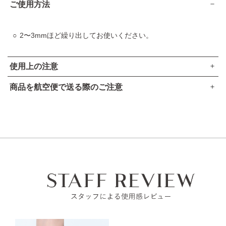
ご使用方法
2〜3mmほど繰り出してお使いください。
使用上の注意
商品を航空便で送る際のご注意
出しすぎると折れることがありますので、ご注意ください。
●本品は、航空法で定める航空危険物には
該当しません
。
高温の所には置かないでください。
高圧ガスなし
ご使用後はキャップをきちんとしめてください。
アルコール24％以下
引火点60度を超える（60度以下でも継続燃焼性なし）​
唇に合わない時、また、傷、湿疹等、異常のある時は使用し
可燃性固体に該当しない​
ないでください。
使用中、赤み、はれ、かゆみ、刺激等の異常があらわれた時
は使用を中止し、皮フ科医へのご相談をおすすめします。そ
のままご使用を続けると症状が悪化することがあります。
子供や認知症の方などの誤食等を防ぐため、置き場所にご注