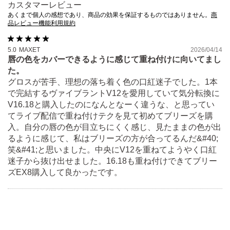
カスタマーレビュー
あくまで個人の感想であり、商品の効果を保証するものではありません。
商
品レビュー機能利用規約
5.0
MAXET
2026/04/14
唇の色をカバーできるように感じて重ね付けに向いてまし
た。
グロスが苦手、理想の落ち着く色の口紅迷子でした。1本
で完結するヴァイブラントV12を愛用していて気分転換に
V16.18と購入したのになんとなーく違うな、と思ってい
てライブ配信で重ね付けテクを見て初めてブリーズを購
入。自分の唇の色が目立ちにくく感じ、見たままの色が出
るように感じて、私はブリーズの方が合ってるんだ&#40;
笑&#41;と思いました。中央にV12を重ねてようやく口紅
迷子から抜け出せました。16.18も重ね付けできてブリー
ズEX8購入して良かったです。