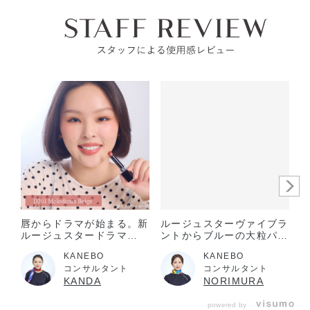
可燃性固体に該当しない​
目に入った時は、すぐに充分洗い流す。
レフィル中皿を指でつまんで取り出します。
誤食等を防ぐため置き場所に注意する。
中皿をコンパクトの上側に合わせるようにしながら
(1) 、手前中央部を指の腹でカチッと音がするまで押
してセットします(2) 。
コンパクトから中皿を取り出すときは、中皿の手前
中央部に指の腹をかけ、押し上げるようにして取り
出します。
唇からドラマが始まる。新
ルージュスターヴァイブラ
ルージュスタードラマ
ントからブルーの大粒パー
〈D201･D205･D206〉
ルが日差しに映える透明感
KANEBO
KANEBO
あふれる限定カラー登場！
コンサルタント
コンサルタント
KANDA
NORIMURA
powered by