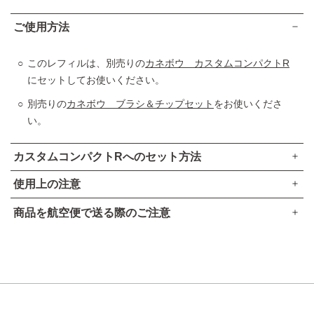
ご使用方法
このレフィルは、別売りの
カネボウ カスタムコンパクトR
にセットしてお使いください。
別売りの
カネボウ ブラシ＆チップセット
をお使いくださ
い。
カスタムコンパクトRへのセット方法
使用上の注意
商品を航空便で送る際のご注意
傷、はれもの、湿疹等異常のあるところには使わない。
●本品は、航空法で定める航空危険物には
該当しません
。
肌に異常が生じていないかよく注意して使う。肌に合わない
時や、使用中、赤み、はれ、かゆみ、刺激、色抜け（白斑
高圧ガスなし
等）や黒ずみ等の異常が出た時、また日光があたって同じよ
アルコール24％以下
うな異常が出た時は使用を中止し、皮フ科医へ相談する。使
引火点60度を超える（60度以下でも継続燃焼性なし）​
い続けると症状が悪化することがある。