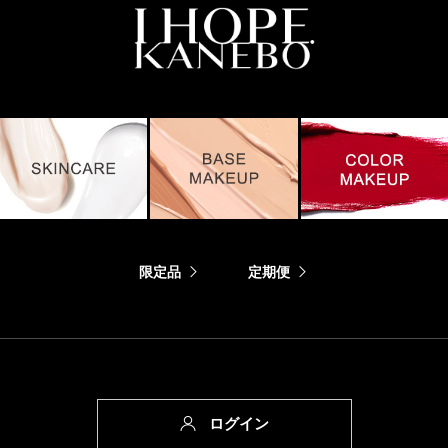
限定品
定期便
ログイン