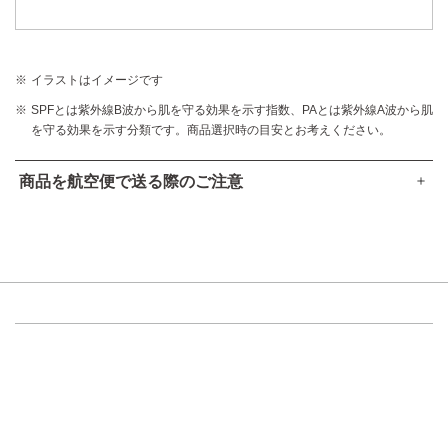
イラストはイメージです
SPFとは紫外線B波から肌を守る効果を示す指数、PAとは紫外線A波から肌
を守る効果を示す分類です。商品選択時の目安とお考えください。
商品を航空便で送る際のご注意
●本品は、航空法で定める航空危険物には
該当しません
。
高圧ガスなし
アルコール24％以下
引火点60度を超える（60度以下でも継続燃焼性なし）​
可燃性固体に該当しない​