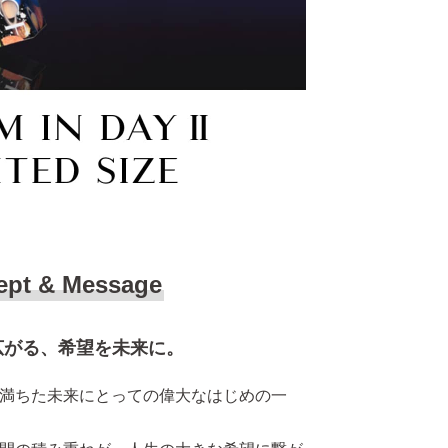
ept & Message
広がる、希望を未来に。
満ちた未来にとっての偉大なはじめの一