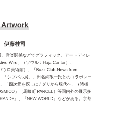
Artwork
伊藤桂司
出版、音楽関係などでグラフィック、アートディレ
 Wire」（ソウル：Haja Center）、
パウロ美術館）、「Buzz Club-News from
 MoMA）、「シブパル展。」田名網敬一氏とのコラボレー
、「四次元を探しに / ダリから現代へ」（諸橋
ÓSMICO」（馬喰町 PARCEL）等国内外の展示多
GRANDE』、『NEW WORLD』などがある。京都