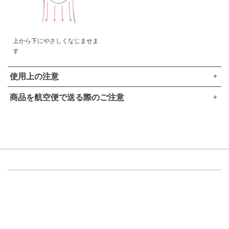
上から下にやさしくなじませま
す
使用上の注意
商品を航空便で送る際のご注意
傷やはれもの、湿疹等異常のあるところにはお使いにならな
●本品は、航空法で定める航空危険物には
該当しません
。
いでください。
お肌に異常が生じていないかよく注意してご使用ください。
高圧ガスなし
化粧品がお肌に合わない時は、使用を中止してください。
アルコール24％以下
引火点60度を超える（60度以下でも継続燃焼性なし）​
使用中、赤み、はれ、かゆみ、刺激、色抜け（白斑等）
可燃性固体に該当しない​
や黒ずみ等の異常があらわれた場合。
使用したお肌に、直射日光があたって上記のような異常
があらわれた場合。
そのまま化粧品類の使用を続けますと、症状を悪化させるこ