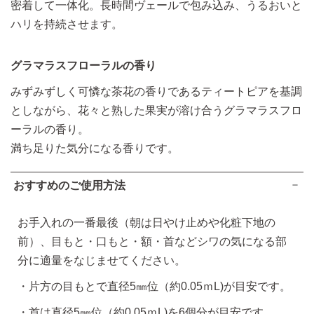
密着して一体化。長時間ヴェールで包み込み、うるおいと
ハリを持続させます。
グラマラスフローラルの香り
みずみずしく可憐な茶花の香りであるティートピアを基調
としながら、花々と熟した果実が溶け合うグラマラスフロ
ーラルの香り。
満ち足りた気分になる香りです。
おすすめのご使用方法
お手入れの一番最後（朝は日やけ止めや化粧下地の
前）、目もと・口もと・額・首などシワの気になる部
分に適量をなじませてください。
片方の目もとで直径5㎜位（約0.05ｍL)が目安です。
首は直径5㎜位（約0.05ｍL)を6個分が目安です。