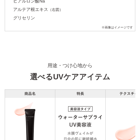
ヒアルロン酸Na
プライマー部門 第2位
アルテア根エキス
（右図）
GLOW 2022年上半期ベストコスメ
グリセリン
UVケア部門 第2位
※画像はイメージです
用途・つけ心地から
選べるUVケアアイテム