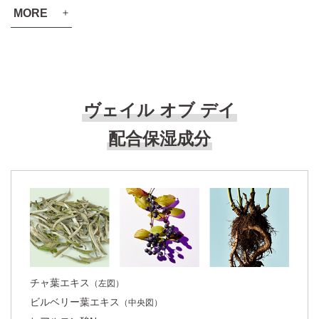
MORE
VOCE 2024年上半期 読者が選ぶベストコスメ UV部門 第4位
MAQUIA みんなのベスコス 2023上半期 UVケア部門 第4位
美的 美容賢者が選ぶ2022年上半期ベストコスメ総合 第5位
ヴェイル オブ デイ
美ST 2022年上半期ベストSSTコスメ大賞
脇役ベース賞 3位
配合保湿成分
美的GRAND 美容賢者が選ぶ2022年上半期ベストコスメ
UVケ
ア部門 第1位
InRed 2022年上半期ベストコスメ
スキンケア編 日焼け止め部門1位
otona MUSE2022年上半期ベストコスメ
スキンケア編
日焼け止め部門 第1位
&ROSY 2022年上半期ベストコスメ
チャ葉エキス
（左図）
美容賢者編
マルチプロテクトUV部門 第1位
ビルベリー葉エキス
（中央図）
MORE ベストコスメ2022上半期