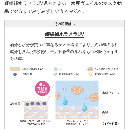
継続補水ラメラUV処方による、
水膜ヴェイルのマスク効
果
で夕方までみずみずしいうるみ肌へ。
その秘密は…
継続補水ラメラUV
油分と水分が交互に重なるラメラ構造により、約75%の水相
※
成分を含んだ製剤が、最大10倍
の厚みをもつ水膜ヴェイル
を形成。