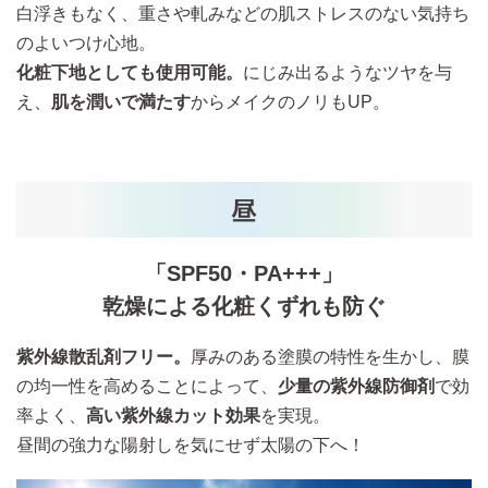
白浮きもなく、重さや軋みなどの肌ストレスのない気持ち
のよいつけ心地。
化粧下地としても使用可能。
にじみ出るようなツヤを与
え、
肌を潤いで満たす
からメイクのノリもUP。
「SPF50・PA+++」
乾燥による化粧くずれも防ぐ
紫外線散乱剤フリー。
厚みのある塗膜の特性を生かし、膜
の均一性を高めることによって、
少量の紫外線防御剤
で効
率よく、
高い紫外線カット効果
を実現。
昼間の強力な陽射しを気にせず太陽の下へ！