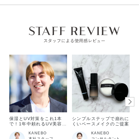
化粧品がお肌に合わない時は、使用を中止してください。
アルコール24％以下
引火点60度を超える（60度以下でも継続燃焼性なし）​
使用中、赤み、はれ、かゆみ、刺激、色抜け（白斑等）
可燃性固体に該当しない​
や黒ずみ等の異常があらわれた場合。
使用したお肌に、直射日光があたって上記のような異常
があらわれた場合。
そのまま化粧品類の使用を続けますと、症状を悪化させるこ
とがありますので、皮フ科医にご相談されることをおすすめ
します。
目に入らないように注意し、入った時は、すぐに充分洗い流
してください。
子供や認知症の方などの誤食等を防ぐため、置き場所にご注
意ください。
ご使用後はキャップをきちんとしめてください。
保湿とUV対策をこれ1本
シンプルステップで崩れに
極端に温度の高い所や低い所、直射日光のあたる場所には置
で！1年中頼れるUV美容
くいベースメイクのご提案
かないでください。
液！
KANEBO
KANEBO
本社スタッフ
コンサルタント