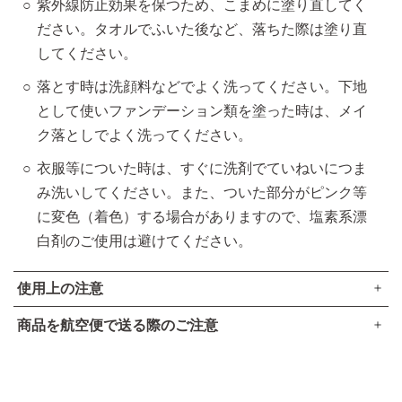
紫外線防止効果を保つため、こまめに塗り直してく
ださい。タオルでふいた後など、落ちた際は塗り直
してください。
落とす時は洗顔料などでよく洗ってください。下地
として使いファンデーション類を塗った時は、メイ
ク落としでよく洗ってください。
衣服等についた時は、すぐに洗剤でていねいにつま
み洗いしてください。また、ついた部分がピンク等
に変色（着色）する場合がありますので、塩素系漂
白剤のご使用は避けてください。
使用上の注意
商品を航空便で送る際のご注意
傷やはれもの、湿疹等異常のあるところにはお使いにならな
●本品は、航空法で定める航空危険物には
該当しません
。
いでください。
お肌に異常が生じていないかよく注意してご使用ください。
高圧ガスなし