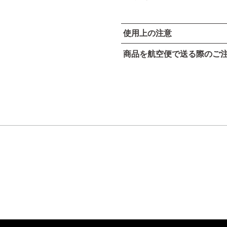
使用上の注意
商品を航空便で送る際のご
カネボウ スクラビング 
●本品は、航空法で定める航空
傷やはれもの、湿疹等異常の
高圧ガスなし
お肌に異常が生じていないか
アルコール24％以下
合わない時は、使用を中止し
引火点60度を超える（60度
使用中、赤み、はれ、か
可燃性固体に該当しない​
常があらわれた場合。
使用したお肌に、直射日
合。
そのまま化粧品類の使用を続
で、皮フ科医にご相談される
目に入らないようにご注意く
い流してください。異常が残