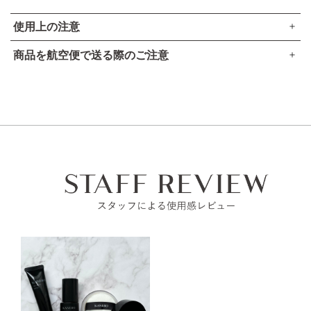
使用上の注意
商品を航空便で送る際のご注意
傷やはれもの、湿疹等異常のあるところにはお使いにならな
●本品は、航空法で定める航空危険物には
該当しません
。
いでください。
お肌に異常が生じていないかよく注意してご使用ください。
高圧ガスなし
化粧品がお肌に合わない時は、使用を中止してください。
アルコール24％以下
引火点60度を超える（60度以下でも継続燃焼性なし）​
使用中、赤み、はれ、かゆみ、刺激、色抜け（白斑等）
可燃性固体に該当しない​
や黒ずみ等の異常があらわれた場合。
使用したお肌に、直射日光があたって上記のような異常
があらわれた場合。
そのまま化粧品類の使用を続けますと、症状を悪化させるこ
とがありますので、皮フ科医にご相談されることをおすすめ
します。
目に入らないように注意し、入ったときは、すぐに充分洗い
流してください。