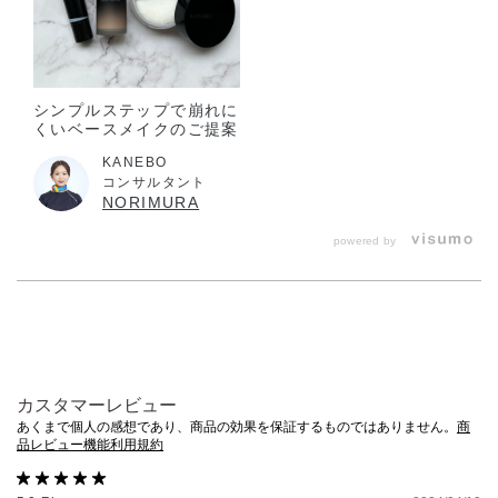
子供や認知症の方などの誤飲・誤食等を防ぐため、置き場所
にご注意ください。
ご使用後はフタをきちんとしめてください。
シンプルステップで崩れに
極端に温度の高い所や低い所、直射日光のあたる場所には、
くいベースメイクのご提案
置かないでください。
KANEBO
コンサルタント
ご注意：
NORIMURA
今までお使いのパウダーがまだ残っているうちにパウダーを
powered by
移し足すとケースからパウダーがあふれたり、中フタがきち
んとセットできないことがありますので使い終わってから移
し替えてください。
箱の中に同梱されている商品名貼付用シールに、レフィル容
器の底面に記載されている製造番号を書き写し、ケースの底
面に貼りつけてください。お問合せの際に、必要な場合があ
カスタマーレビュー
あくまで個人の感想であり、商品の効果を保証するものではありません。
商
ります。
品レビュー機能利用規約
加湿器の近くなど、湿度の高い場所で移し替えると、パウダ
ーが固まってしまうことがありますので、ご注意ください。