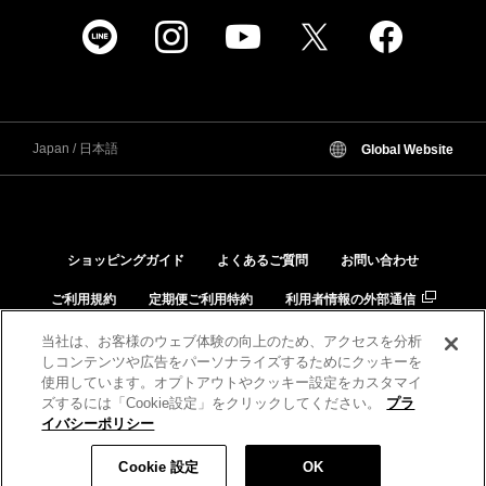
Japan / 日本語
Global Website
ショッピングガイド
よくあるご質問
お問い合わせ
ご利用規約
定期便ご利用特約
利用者情報の外部通信
個人情報保護方針
特定商取引法に基づく表示
当社は、お客様のウェブ体験の向上のため、アクセスを分析
しコンテンツや広告をパーソナライズするためにクッキーを
品質と安全への取り組み
肌と化粧品の相性チェック
使用しています。オプトアウトやクッキー設定をカスタマイ
ズするには「Cookie設定」をクリックしてください。
プラ
イバシーポリシー
税込 4,400 円
数量:
Cookie 設定
OK
カートに入れる
©KANEBO All Rights Reserved.