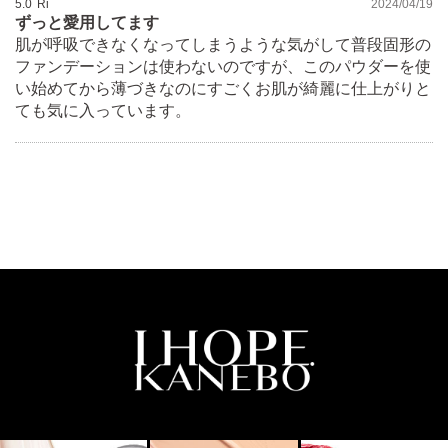
5.0
Ri
2024/04/19
ずっと愛用してます
美しい仕上がりのために、パフはいつも清潔にしてお使いく
肌が呼吸できなくなってしまうような気がして普段固形の
ださい。
ファンデーションは使わないのですが、このパウダーを使
パフが汚れたら、中性洗剤を薄めたぬるま湯で軽く押し洗い
い始めてから薄づきなのにすごくお肌が綺麗に仕上がりと
ても気に入っています。
し、よくすすいだあとタオル等で軽く水気をとり、必ず陰干
ししてください。
替えパフは別売りの
カネボウ フェースパウダー パフ
をお
使いください。