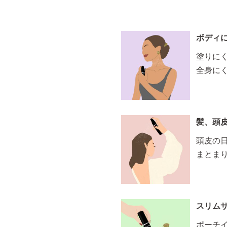
ボディ
塗りに
全身に
髪、頭
頭皮の
まとま
スリム
ポーチ