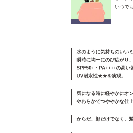
いつで
水のように気持ちのいい
瞬時に均一にのび広がり
SPF50+・PA++++の
UV耐水性★★を実現。
気になる時に軽やかにオ
やわらかでつややかな仕
からだ、顔だけでなく、