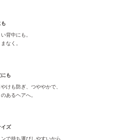
にも
くい背中にも。
くまなく。
皮にも
日やけも防ぎ、つややかで、
りのあるヘアへ。
サイズ
インで持ち運びしやすいから、