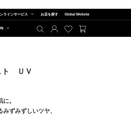
ンラインサービス
お店を探す
Global Website
ON
スト ＵＶ
肌に。
るみずみずしいツヤ、