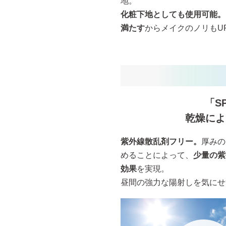
地。
化粧下地としても使用可能。
満たす
からメイクのノリもU
「SP
乾燥によ
紫外線散乱剤フリー。
厚みの
めることによって、
少量の紫
効果
を実現。
昼間の強力な陽射しを気にせ