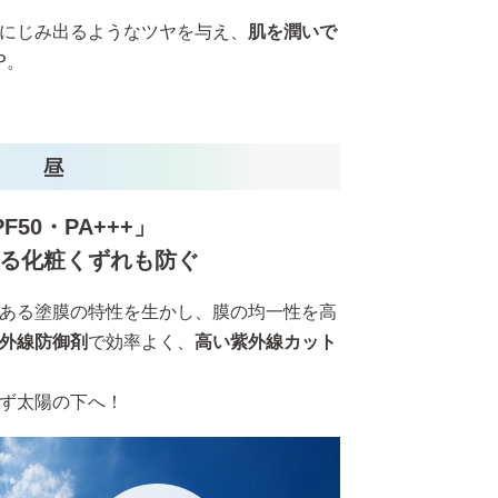
にじみ出るようなツヤを与え、
肌を潤いで
P。
F50・PA+++」
る化粧くずれも防ぐ
ある塗膜の特性を生かし、膜の均一性を高
外線防御剤
で効率よく、
高い紫外線カット
ず太陽の下へ！