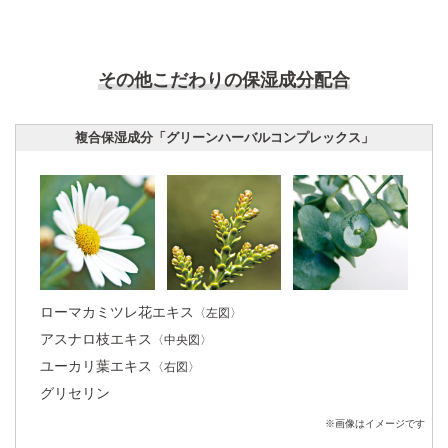
角層細胞内に存在する線維状のたんぱく質。
水分を抱え込み、角層のうるおいを保つ保水機能がある。
その他こだわりの保湿成分配合
複合保湿成分「グリーンハーバルコンプレックス」
うるおった肌イメージ
乾燥して硬くなりがちな角層細胞の中の
ケラチン線維に水分を抱え込ませる。角
層がやわらかくなり、うるおいで満ち溢
ローマカミツレ花エキス
〈左図〉
れた肌へ。
イメージ
アスナロ枝エキス
〈中央図〉
ユーカリ葉エキス
〈右図〉
グリセリン
※画像はイメージです