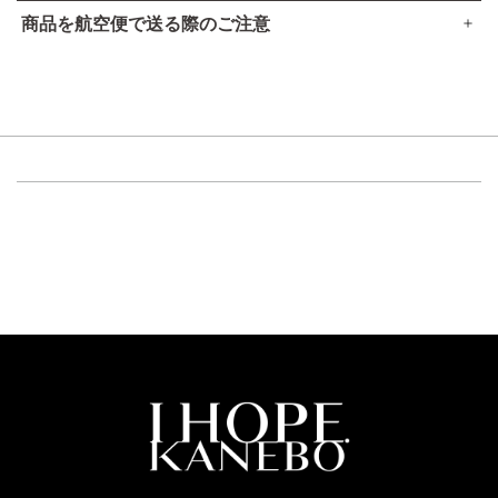
商品を航空便で送る際のご注意
傷、はれもの、湿疹等異常のあるところには使用しないでく
●本品は、航空法で定める航空危険物には
該当しません
。
ださい。
肌に異常が生じていないかよく注意してご使用ください。肌
高圧ガスなし
に合わない時や、使用中、赤み、はれ、かゆみ、刺激、色抜
アルコール24％以下
け（白斑等）や黒ずみ等の異常が出た時、また日光があたっ
引火点60度を超える（60度以下でも継続燃焼性なし）​
て同じような異常が出た時は使用を中止し、皮フ科医へ相談
可燃性固体に該当しない​
してください。使い続けると症状が悪化することがありま
す。
目に入らないように注意し、入った時は、すぐに充分洗い流
してください。
子供や認知症の方などの誤飲等を防ぐため、置き場所にご注
意ください。
ご使用後はキャップをきちんとしめてください。
極端に温度の高い所や低い所、直射日光のあたる場所には置
かないでください。