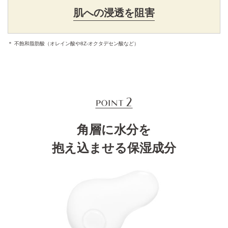
肌への浸透を阻害
＊ 不飽和脂肪酸（オレイン酸や8Z-オクタデセン酸など）
角層に水分を
抱え込ませる保湿成分