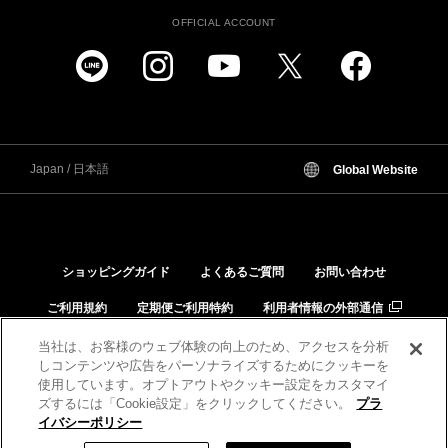
OFFICIAL ACCOUNT
Japan / 日本語
Global Website
ショッピングガイド
よくあるご質問
お問い合わせ
ご利用規約
定期便ご利用特約
利用者情報の外部通信
個人情報保護方針
特定商取引法に基づく表示
当社は、お客様のウェブ体験の向上のため、アクセスを分析
しコンテンツや広告をパーソナライズするためにクッキーを
品質と安全への取り組み
肌と化粧品の相性チェック
使用しています。オプトアウトやクッキー設定をカスタマイ
ズするには「Cookie設定」をクリックしてください。
プラ
イバシーポリシー
税込 8,800 円
数量: