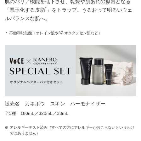
肌のバリア機能を低下させ、乾燥や肌あれの原因となる
*
「悪玉化する皮脂
」をトラップ。うるおって明るいウェ
ルバランスな肌へ。
＊ 不飽和脂肪酸（オレイン酸や8Z-オクタデセン酸など）
販売名 カネボウ スキン ハーモナイザー
全3種 180mL／320mL／38mL
アレルギーテスト済み（すべての方にアレルギーがおこらないというわけ
ではありません）