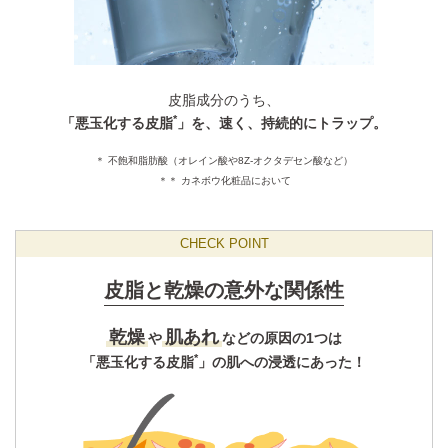
皮脂成分のうち、
*
「悪玉化する皮脂
」を、速く、持続的にトラップ。
＊ 不飽和脂肪酸（オレイン酸や8Z-オクタデセン酸など）
＊＊ カネボウ化粧品において
CHECK POINT
皮脂と乾燥の意外な関係性
乾燥
肌あれ
や
などの原因の1つは
*
「悪玉化する皮脂
」の肌への浸透にあった！