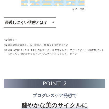
イメージ図
浸透しにくい状態とは？
※1
角層まで
※2
保湿成分が素早く、広くなじみ、角層深く浸透すること
※3
分岐脂肪酸（Ｃ１０-４０）コレステロールエステルズ 、マカデミアナッツ脂肪酸フィト
ステリル 、セチルＰＧヒドロキシエチルパルミタミド 、ＤＰG
イメージ図
※3
プログレスケア発想で
健やかな美のサイクルに