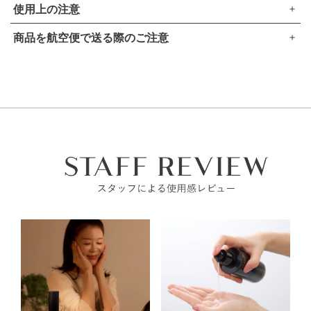
使用上の注意
商品を航空便で送る際のご注意
傷やはれもの、湿疹等異常のあるところにはお使いにならな
●本品は、航空法で定める航空危険物には
該当しません
。
いでください。
肌に異常が生じていないかよく注意してご使用ください。肌
高圧ガスなし
に合わない時や、使用中、赤み、はれ、かゆみ、刺激、色抜
アルコール24％以下
引火点60度を超える（60度以下でも継続燃焼性なし）​
け（白斑等）や黒ずみ等の異常が出た時、また日光があたっ
可燃性固体に該当しない​
て同じような異常が出た時は使用を中止し、皮フ科医へ相談
してください。使い続けると症状が悪化することがありま
す。
目に入らないように注意し、入った時は、すぐに充分洗い流
してください。
子供や認知症の方などの誤食等を防ぐため、置き場所にご注
意ください。
ご使用後はキャップをきちんとしめてください。
極端に温度の高い所や低い所、直射日光のあたる場所には置
かないでください。