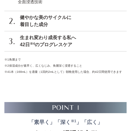
全面浸透技術
健やかな美のサイクルに
着目した成分
生まれ変わり成長する私へ
※4
42日
のプログレスケア
※1
角層まで
※2
保湿成分が素早く、広くなじみ、角層深く浸透すること
※4
1本（168mL）を適量（1回約2mLとして）朝晩使用した場合、約42日間使用できます
※1
「素早く」「深く
」「広く」