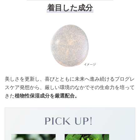
着目した成分
美しさを更新し、喜びとともに未来へ進み続けるプログレ
スケア発想から、厳しい環境のなかでその生命力を培って
きた
植物性保湿成分を厳選配合。