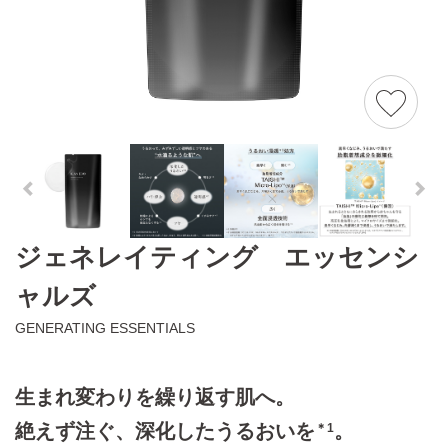
ジェネレイティング エッセンシ
ャルズ
GENERATING ESSENTIALS
生まれ変わりを繰り返す肌へ。
絶えず注ぐ、深化したうるおいを
。
＊1