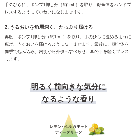
手のひらに、ポンプ1押し分（約1mL）を取り、顔全体をハンドプ
レスするようにていねいになじませます。
2. うるおいを角層深く、たっぷり届ける
再度、ポンプ1押し分（約1mL）を取り、手のひらに温めるように
広げ、うるおいを届けるようになじませます。最後に、顔全体を
両手で包み込み、内側から外側へすべらせ、耳の下を軽くプレス
します。
明るく前向きな気分に
なるような香り