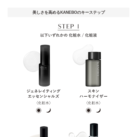
美しさを高めるKANEBOのキーステップ