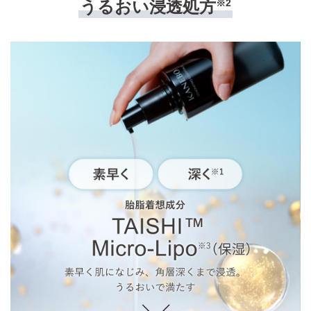
うるおい浸透処方
※2