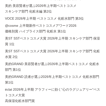
美的 美容賢者が選ぶ2026年上半期ベストコスメ
スキンケア部門 化粧水編 第2位
VOCE 2026年上半期 ベストコスメ 化粧水部門 第3位
@cosme 上半期新作ベストコスメアワード2026
価格別賞 ハイプライス部門 化粧水 第1位
美ST SSTベストコスメ大賞 2026年上半期 スキンケア部門 保湿
賞 1位
美ST SSTベストコスメ大賞 2026年上半期 スキンケア部門 化粧
水賞 2位
美的GRAND 美容賢者が選ぶ2026年上半期ベストコスメ 化粧水
部門 第1位
美的GRAND 読者が選ぶ2026年上半期ベストコスメ 化粧水部門
第1位
éclat 2026年上半期 アラフィーに効く“心のラグジュアリー”ベス
トコスメ大賞
高保湿化粧水部門賞