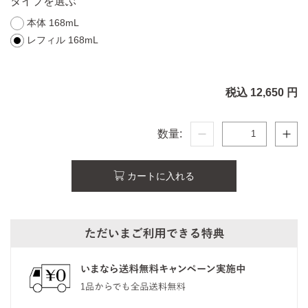
タイプを選ぶ
本体 168mL
レフィル 168mL
税込 12,650 円
数量:
カートに入れる