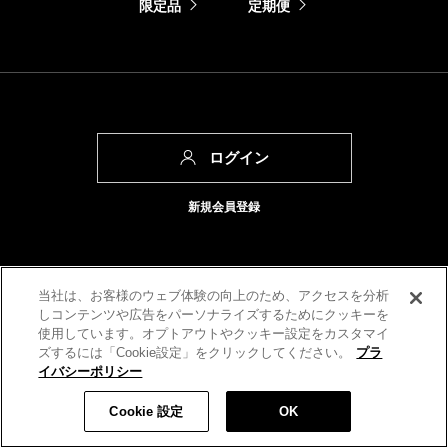
限定品
定期便
ログイン
新規会員登録
当社は、お客様のウェブ体験の向上のため、アクセスを分析
OFFICIAL ACCOUNT
しコンテンツや広告をパーソナライズするためにクッキーを
使用しています。オプトアウトやクッキー設定をカスタマイ
ズするには「Cookie設定」をクリックしてください。
プラ
イバシーポリシー
税込 1,210 円
数量:
Cookie 設定
OK
カートに入れる
Japan / 日本語
Global Website