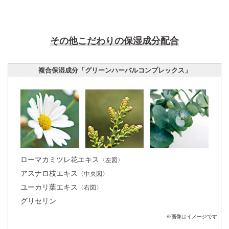
角層細胞内に存在する線維状のたんぱく質。
水分を抱え込み、角層のうるおいを保つ保水機能がある。
その他こだわりの保湿成分配合
複合保湿成分「グリーンハーバルコンプレックス」
うるおった肌イメージ
乾燥して硬くなりがちな角層細胞の中の
ケラチン線維に水分を抱え込ませる。角
層がやわらかくなり、うるおいで満ち溢
ローマカミツレ花エキス
〈左図〉
れた肌へ。
イメージ
アスナロ枝エキス
〈中央図〉
ユーカリ葉エキス
〈右図〉
グリセリン
※画像はイメージです