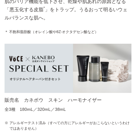
肌のバリア機能を低下させ、乾燥や肌あれの原因となる
*
「悪玉化する皮脂
」をトラップ。うるおって明るいウェ
ルバランスな肌へ。
＊ 不飽和脂肪酸（オレイン酸や8Z-オクタデセン酸など）
販売名 カネボウ スキン ハーモナイザー
全3種 180mL／320mL／38mL
アレルギーテスト済み（すべての方にアレルギーがおこらないというわけ
ではありません）