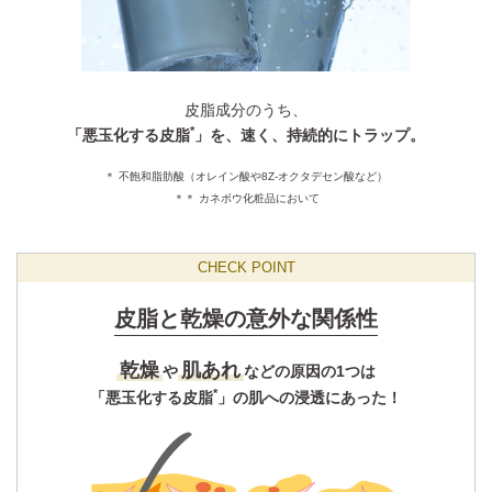
皮脂成分のうち、
*
「悪玉化する皮脂
」を、速く、持続的にトラップ。
＊ 不飽和脂肪酸（オレイン酸や8Z-オクタデセン酸など）
＊＊ カネボウ化粧品において
CHECK POINT
皮脂と乾燥の意外な関係性
乾燥
肌あれ
や
などの原因の1つは
*
「悪玉化する皮脂
」の肌への浸透にあった！