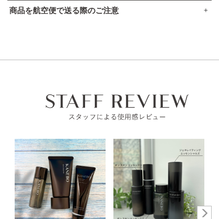
商品を航空便で送る際のご注意
傷、はれもの、湿疹等異常のあるところには使用しないでく
●本品は、航空法で定める航空危険物には
該当しません
。
ださい。
肌に異常が生じていないかよく注意してご使用ください。肌
高圧ガスなし
に合わない時や、使用中、赤み、はれ、かゆみ、刺激、色抜
アルコール24％以下
け（白斑等）や黒ずみ等の異常が出た時、また日光があたっ
引火点60度を超える（60度以下でも継続燃焼性なし）​
て同じような異常が出た時は使用を中止し、皮フ科医へ相談
可燃性固体に該当しない​
してください。使い続けると症状が悪化することがありま
す。
目に入らないように注意し、入った時は、すぐに充分洗い流
してください。
子供や認知症の方などの誤飲等を防ぐため、置き場所にご注
意ください。
ご使用後はキャップをきちんとしめてください。
極端に温度の高い所や低い所、直射日光のあたる場所には置
かないでください。