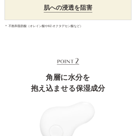
肌への浸透を阻害
＊ 不飽和脂肪酸（オレイン酸や8Z-オクタデセン酸など）
角層に水分を
抱え込ませる保湿成分