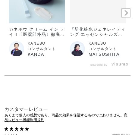
子供や認知症の方などの誤食等を防ぐため、置き場所にご注
意ください。
ご使用後はフタをきちんとしめてください。
カネボウ クリーム イン デ
『新化粧水ジェネレイティ
『
極端に温度の高い所や低い所、直射日光のあたる場所には置
イⅡ〔医薬部外品〕徹底レ
ング エッセンシャルズ誕
かないでください。
ビュー！
生✨』
KANEBO
KANEBO
スパチュラは清潔に保ってください。
コンサルタント
コンサルタント
KANDA
MATSUSHITA
衣類等についた時は、すぐに洗剤でていねいにつまみ洗いし
powered by
てください。また、ついた部分がピンク等に変色（着色）す
る場合がありますので、塩素系漂白剤のご使用は避けてくだ
さい。
カスタマーレビュー
あくまで個人の感想であり、商品の効果を保証するものではありません。
商
品レビュー機能利用規約