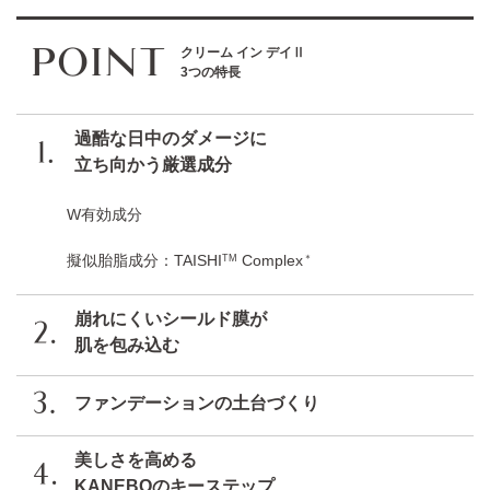
クリーム イン デイⅡ
3つの特長
過酷な日中のダメージに
立ち向かう厳選成分
W有効成分
擬似胎脂成分：TAISHI
Complex
TM
＊
崩れにくいシールド膜が
肌を包み込む
ファンデーションの土台づくり
美しさを高める
KANEBOのキーステップ