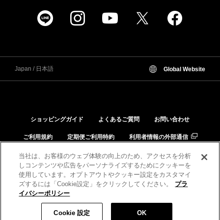
Japan / 日本語
Global Website
ショッピングガイド
よくあるご質問
お問い合わせ
ご利用規約
定期便ご利用特約
利用者情報の外部通信
個人情報保護方針
特定商取引法に基づく表示
当社は、お客様のウェブ体験の向上のため、アクセスを分析
しコンテンツや広告をパーソナライズするためにクッキーを
品質と安全への取り組み
肌と化粧品の相性チェック
使用しています。オプトアウトやクッキー設定をカスタマイ
ズするには「Cookie設定」をクリックしてください。
プラ
イバシーポリシー
税込 9,350 円
数量:
Cookie 設定
OK
カートに入れる
©KANEBO All Rights Reserved.