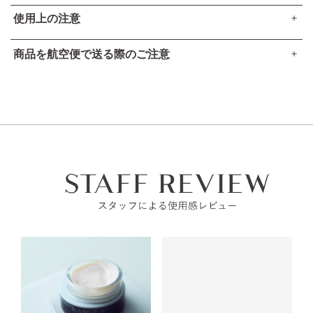
使用上の注意
商品を航空便で送る際のご注意
傷やはれもの、湿疹等異常のあるところにはお使いにならな
●本品は、航空法で定める航空危険物には
該当しません
。
いでください。
お肌に異常が生じていないかよく注意してご使用ください。
高圧ガスなし
化粧品がお肌に合わない時は、使用を中止してください。
アルコール24％以下
使用中、赤み、はれ、かゆみ、刺激、色抜け（白斑等）
引火点60度を超える（60度以下でも継続燃焼性な
や黒ずみ等の異常があらわれた場合。
し）​
使用したお肌に、直射日光があたって上記のような異常
可燃性固体に該当しない​
があらわれた場合。
そのまま化粧品類の使用を続けますと、症状を悪化させるこ
とがありますので、皮フ科医にご相談されることをおすすめ
します。
目に入らないように注意し、入った時は、すぐに充分洗い流
してください。