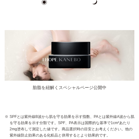
胎脂を紐解くスペシャルページ公開中
SPFとは紫外線B波から肌を守る効果を示す指数、PAとは紫外線A波から肌
を守る効果を示す分類です。SPF、PA表示は国際的な基準で1cm²あたり
2mg塗布して測定した値です。商品選択時の目安とお考えください。他の
紫外線防止効果のある化粧品と併用するとより効果的です。