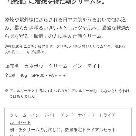
「胎脂」に着想を得た朝クリームを。
乾燥や紫外線にさらされる日中の肌をうるおいで包み込
み、柔らかさ漲るいきいきとしたツヤ肌へ。過酷な乾燥か
ら肌を守る「胎脂」の力に学んだ朝クリーム。
W有効成分 ニコチン酸アミド、グリチルリチン酸ジカリウム配合。肌あれ、
あれ性に。ニキビを防ぐ。
販売名 カネボウ クリーム イン デイⅡ
全1種 40g SPF30・PA＋＋＋
アレルギーテスト済み（すべての方にアレルギーがおこらないというわけ
ではありません）
クリーム イン デイⅡ アンド ナイトⅡ トライア
ル セット
朝・夜クリームのお試しに。数量限定トライアルセット