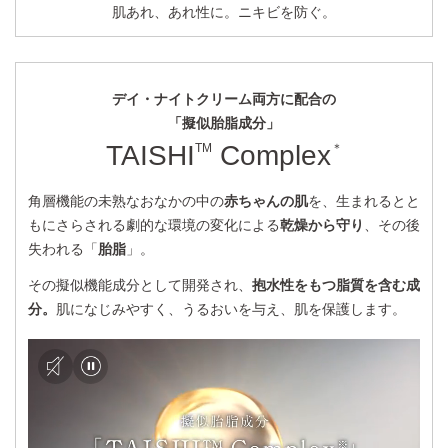
肌あれ、あれ性に。ニキビを防ぐ。
デイ・ナイトクリーム両方に配合の
「擬似胎脂成分」
TAISHI
Complex
TM
＊
角層機能の未熟なおなかの中の
赤ちゃんの肌
を、生まれるとと
もにさらされる劇的な環境の変化による
乾燥から守り
、その後
失われる「
胎脂
」。
その擬似機能成分として開発され、
抱水性をもつ脂質を含む成
分。
肌になじみやすく、うるおいを与え、肌を保護します。