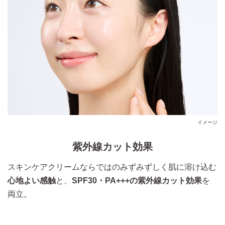
イメージ
イメージ図
紫外線カット効果
スキンケアクリームならではのみずみずしく肌に溶け込む
心地よい感触
と、
SPF30・PA+++の紫外線カット効果
を
両立。