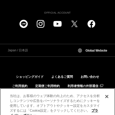
OFFICIAL ACCOUNT
Japan / 日本語
Global Website
ショッピングガイド
よくあるご質問
お問い合わせ
ご利用規約
定期便ご利用特約
利用者情報の外部通信
個人情報保護方針
特定商取引法に基づく表示
当社は、お客様のウェブ体験の向上のため、アクセスを分析
しコンテンツや広告をパーソナライズするためにクッキーを
品質と安全への取り組み
肌と化粧品の相性チェック
使用しています。オプトアウトやクッキー設定をカスタマイ
ズするには「Cookie設定」をクリックしてください。
プラ