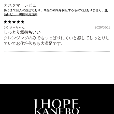
そのまま化粧品類の使用を続けますと、症状を悪化させるこ
カスタマーレビュー
とがありますので、皮フ科医にご相談されることをおすすめ
あくまで個人の感想であり、商品の効果を保証するものではありません。
商
品レビュー機能利用規約
します。
目に入らないように注意し、入った時は、すぐに充分洗い流
5.0
さーちゃん
2026/06/11
してください。異常が残る場合は、眼科医に相談してくださ
しっとり気持ちいい
い。
クレンジングのみでもつっぱりにくいと感じてしっとりし
ていてお化粧落ちも大満足です。
コンタクトレンズをご使用の方は、レンズをはずしてからお
使いください。
子供や認知症の方などの誤飲・誤食等を防ぐため、置き場所
にご注意ください。
ご使用後はキャップをきちんとしめてください。
極端に温度の高い所や低い所、直射日光のあたる場所には、
置かないでください。