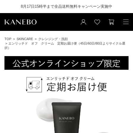
8月17日15時半まで全品送料無料キャンペーン実施中
TOP
SKINCARE
クレンジング・洗顔
エンリッチド オフ クリーム 定期お届け便（45日/60日/80日よりサイクル選
択）