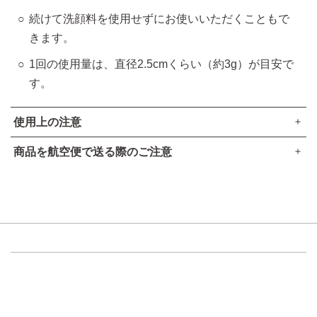
続けて洗顔料を使用せずにお使いいただくこともで
きます。
1回の使用量は、直径2.5cmくらい（約3g）が目安で
す。
使用上の注意
商品を航空便で送る際のご注意
傷やはれもの、湿疹等異常のあるところにはお使いにならな
●本品は、航空法で定める航空危険物には
該当しません
。
いでください。
お肌に異常が生じていないかよく注意してご使用ください。
高圧ガスなし
化粧品がお肌に合わない時は、使用を中止してください。
アルコール24％以下
引火点60度を超える（60度以下でも継続燃焼性なし）​
使用中、赤み、はれ、かゆみ、刺激、色抜け（白斑等）
可燃性固体に該当しない​
や黒ずみ等の異常があらわれた場合。
使用したお肌に、直射日光があたって上記のような異常
があらわれた場合。