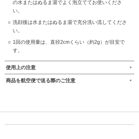
の水またはぬるま湯でよく泡立ててお使いくださ
い。
洗顔後は水またはぬるま湯で充分洗い流してくださ
い。
1回の使用量は、直径2cmくらい（約2g）が目安で
す。
使用上の注意
商品を航空便で送る際のご注意
傷やはれもの、湿疹等異常のあるところにはお使いにならな
●本品は、航空法で定める航空危険物には
該当しません
。
いでください。
お肌に異常が生じていないかよく注意してご使用ください。
高圧ガスなし
化粧品がお肌に合わない時は、使用を中止してください。
アルコール24％以下
引火点60度を超える（60度以下でも継続燃焼性なし）​
使用中、赤み、はれ、かゆみ、刺激、色抜け（白斑等）
可燃性固体に該当しない​
や黒ずみ等の異常があらわれた場合。
使用したお肌に、直射日光があたって上記のような異常