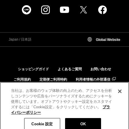
Japan / 日本語
Global Website
ショッピングガイド
よくあるご質問
お問い合わせ
ご利用規約
定期便ご利用特約
利用者情報の外部通信
個人情報保護方針
特定商取引法に基づく表示
当社は、お客様のウェブ体験の向上のため、アクセスを分析
しコンテンツや広告をパーソナライズするためにクッキーを
品質と安全への取り組み
肌と化粧品の相性チェック
使用しています。オプトアウトやクッキー設定をカスタマイ
ズするには「Cookie設定」をクリックしてください。
プラ
イバシーポリシー
税込 3,080 円
数量:
Cookie 設定
OK
カートに入れる
©KANEBO All Rights Reserved.