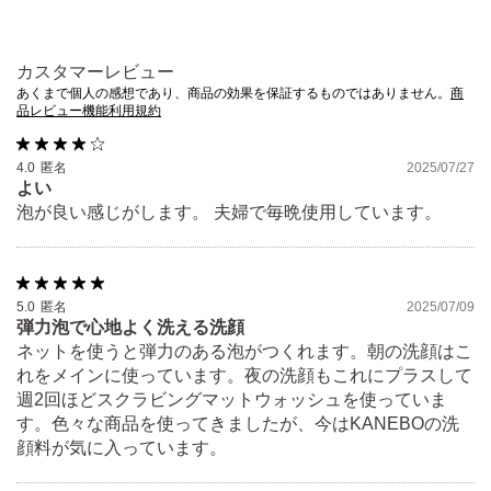
があらわれた場合。
そのまま化粧品類の使用を続けますと、症状を悪化させるこ
カスタマーレビュー
とがありますので、皮フ科医にご相談されることをおすすめ
あくまで個人の感想であり、商品の効果を保証するものではありません。
商
品レビュー機能利用規約
します。
目に入らないように注意し、入ったときは、すぐに充分洗い
4.0
匿名
2025/07/27
流してください。
よい
泡が良い感じがします。 夫婦で毎晩使用しています。
子供や認知症の方などの誤飲・誤食等を防ぐため、置き場所
にご注意ください。
ご使用後はキャップをきちんとしめてください。
5.0
匿名
2025/07/09
極端に温度の高い所や低い所、直射日光のあたる場所には、
弾力泡で心地よく洗える洗顔
置かないでください。
ネットを使うと弾力のある泡がつくれます。朝の洗顔はこ
れをメインに使っています。夜の洗顔もこれにプラスして
週2回ほどスクラビングマットウォッシュを使っていま
す。色々な商品を使ってきましたが、今はKANEBOの洗
顔料が気に入っています。