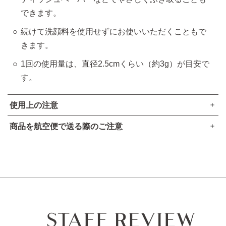
できます。
続けて洗顔料を使用せずにお使いいただくこともで
きます。
1回の使用量は、直径2.5cmくらい（約3g）が目安で
す。
使用上の注意
商品を航空便で送る際のご注意
傷やはれもの、湿疹等異常のあるところにはお使いにならな
●本品は、航空法で定める航空危険物には
該当しません
。
いでください。
お肌に異常が生じていないかよく注意してご使用ください。
高圧ガスなし
化粧品がお肌に合わない時は、使用を中止してください。
アルコール24％以下
引火点60度を超える（60度以下でも継続燃焼性なし）​
使用中、赤み、はれ、かゆみ、刺激、色抜け（白斑等）
可燃性固体に該当しない​
や黒ずみ等の異常があらわれた場合。
使用したお肌に、直射日光があたって上記のような異常