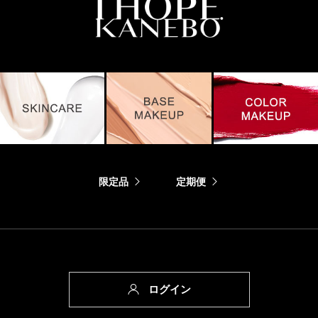
限定品
定期便
ログイン