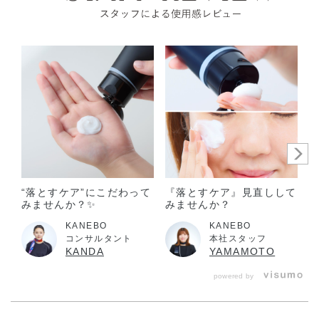
があらわれた場合。
そのまま化粧品類の使用を続けますと、症状を悪化させるこ
とがありますので、皮フ科医にご相談されることをおすすめ
します。
目に入らないように注意し、入った時は、すぐに充分洗い流
してください。異常が残る場合は、眼科医に相談してくださ
い。
コンタクトレンズをご使用の方は、レンズをはずしてからお
使いください。
子供や認知症の方などの誤飲・誤食等を防ぐため、置き場所
“落とすケア”にこだわって
『落とすケア』見直しして
みませんか？✨
みませんか？
にご注意ください。
KANEBO
KANEBO
ご使用後はキャップをきちんとしめてください。
コンサルタント
本社スタッフ
KANDA
YAMAMOTO
極端に温度の高い所や低い所、直射日光のあたる場所には、
置かないでください。
powered by