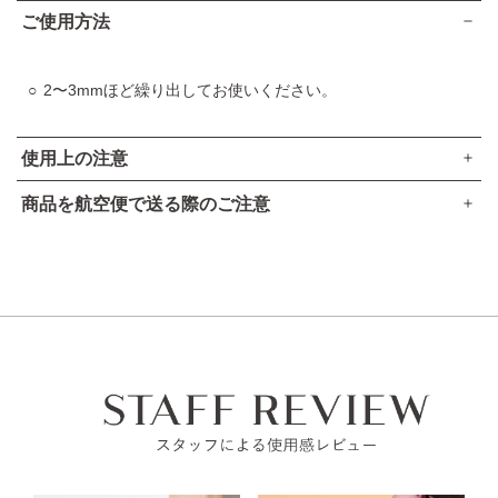
VOCE 2024年上半期 ベストコスメ
ご使用方法
口紅部門 第1位（V07での受賞）
VOCE 2024年上半期 ベストコスメ
2〜3mmほど繰り出してお使いください。
口紅部門 第3位（V02での受賞）
VOCE 2024年上半期 読者が選ぶベストコスメ
使用上の注意
リップ部門 第3位
MAQUIA ベストコスメ 2024上半期
商品を航空便で送る際のご注意
ベスト・メイクアップ大賞（V07での受賞）
出しすぎると折れることがありますので、ご注意ください。
●本品は、航空法で定める航空危険物には
該当しません
。
美的 美容賢者が選ぶ2024年上半期ベストコスメ
高温の所には置かないでください。
総合 第2位（V07での受賞）
高圧ガスなし
ご使用後はキャップをきちんとしめてください。
アルコール24％以下
美的 美容賢者が選ぶ2024年上半期ベストコスメ
引火点60度を超える（60度以下でも継続燃焼性なし）​
唇に合わない時、また、傷、湿疹等、異常のある時は使用し
メイクアップ部門 スティックルージュ編 第1位（V07での受
可燃性固体に該当しない​
ないでください。
賞）
美的HEN 2024年美的HEN上半期ベストコスメ
使用中、赤み、はれ、かゆみ、刺激等の異常があらわれた時
メイクランキング 第1位（V07での受賞）
は使用を中止し、皮フ科医へのご相談をおすすめします。そ
のままご使用を続けると症状が悪化することがあります。
美的GRAND 美容賢者が選ぶ2024上半期ベストコスメ
総合 第5
位（V07での受賞）
子供や認知症の方などの誤食等を防ぐため、置き場所にご注