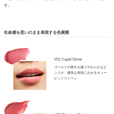
す。​
横方向に力を加えた際に、法線（垂直）方向に加わる力
のこと。
生命感を思いのまま表現する色展開
イメージ図
V01 Cupid Stone
ゴールドの輝きを纏うやわらかなピ
ンクが、優美な表情にみせるキュー
ピッドストーン