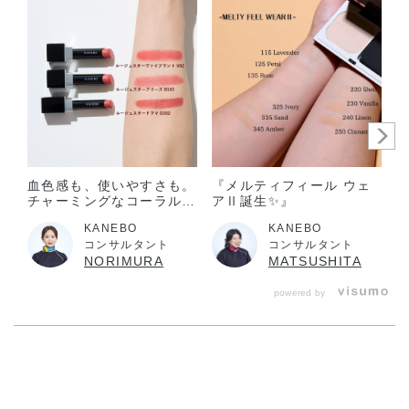
意ください。
美的GRAND 美容賢者が選ぶ2024上半期ベストコスメ
リップ部
門 第1位（V07での受賞）
美的GRAND 読者が選ぶ2024上半期ベストコスメ
リップ部門 第1位（V07での受賞）
美ST 2024年上半期ベストSSTコスメ
メーク大賞 1位（V07での受賞）
美ST 2024年上半期ベストSSTコスメ
血色感も、使いやすさも。
『メルティフィール ウェ
リップ賞 1位（V07での受賞）
チャーミングなコーラルレ
アⅡ誕生✨』
ッドルージュ
リンネル 2024年上半期ベストコスメ大賞
KANEBO
KANEBO
リップ部門 1位
コンサルタント
コンサルタント
NORIMURA
MATSUSHITA
éclat 2024年上半期 大人の肌を輝かせるéclatベストコスメ大賞
リップメイク部門 2位
powered by
Oggi ベストコスメ2024上半期 メイクアップ編 口紅部門 1位