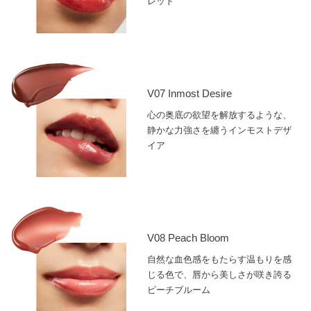
レッド
V07 Inmost Desire
心の奥底の欲望を解放するような、
静かな力強さを纏うインモストデザ
イア
V08 Peach Bloom
自然な血色感をもたらす温もりを感
じる色で、唇から美しさが咲き誇る
ピーチブルーム