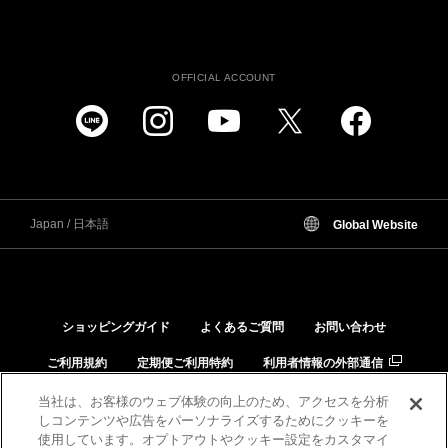
OFFICIAL ACCOUNT
Japan / 日本語
Global Website
ショッピングガイド
よくあるご質問
お問い合わせ
ご利用規約
定期便ご利用特約
利用者情報の外部通信
個人情報保護方針
特定商取引法に基づく表示
当社は、お客様のウェブ体験の向上のため、アクセスを分析
しコンテンツや広告をパーソナライズするためにクッキーを
品質と安全への取り組み
肌と化粧品の相性チェック
使用しています。オプトアウトやクッキー設定をカスタマイ