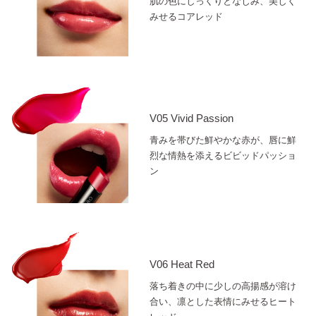
肌の色にしっくりとなじみ、美しく
みせるコアレッド
V05 Vivid Passion
青みを帯びた鮮やかな赤が、唇に鮮
烈な情熱を添えるビビッドパッショ
ン
V06 Heat Red
落ち着きの中に少しの高揚感が溶け
合い、凛とした表情にみせるヒート