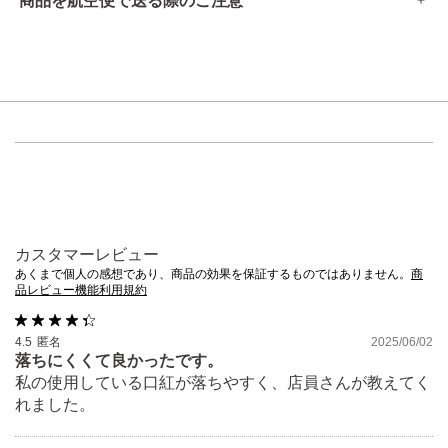
商品を航空便で送る際のご注意
唇に合わない時、また、傷、湿疹等、異常のある時は使用し
●本品は、航空法で定める航空危険物には
該当しません
。
ないでください。
使用中、赤み、はれ、かゆみ、刺激等の異常があらわれた時
高圧ガスなし
は使用を中止し、皮フ科医へのご相談をおすすめします。そ
アルコール24％以下
のままご使用を続けると症状が悪化することがあります。
引火点60度を超える（60度以下でも継続燃焼性なし）​
可燃性固体に該当しない​
膜の厚いリップグロス等に重ねて使うと、十分な効果が得ら
れない場合があります。
衣服やマスク、その他のものについた場合は取れにくくなる
場合がありますのでご注意ください。
カスタマーレビュー
子供や認知症の方などの誤飲等を防ぐため、置き場所にご注
あくまで個人の感想であり、商品の効果を保証するものではありません。
商
品レビュー機能利用規約
意ください。
高温となる所、直射日光のあたる場所には置かないでくださ
4.5
匿名
2025/06/02
い。
落ちにくくて良かったです。
私の使用している口紅が落ちやすく、店員さんが教えてく
れました。