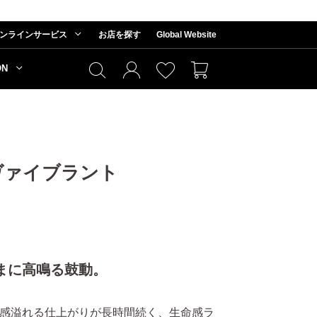
ンラインサービス
お店を探す
Global Website
ON
ヴァイブラント
まに高鳴る鼓動。
感溢れる仕上がりが長時間続く、生命感ラ