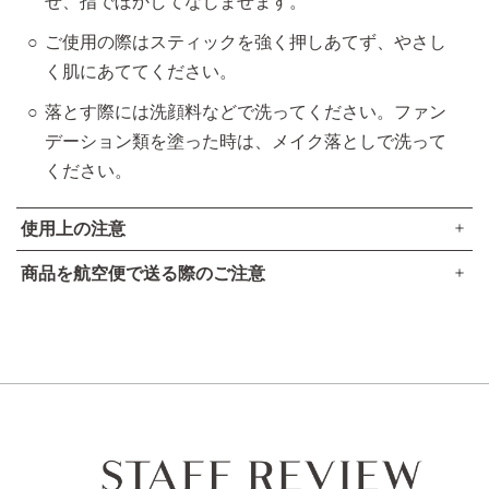
せ、指でぼかしてなじませます。
ご使用の際はスティックを強く押しあてず、やさし
く肌にあててください。
落とす際には洗顔料などで洗ってください。ファン
デーション類を塗った時は、メイク落としで洗って
ください。
使用上の注意
商品を航空便で送る際のご注意
スティックを出しすぎると折れることがありますのでご注意
●本品は、航空法で定める航空危険物には
該当しません
。
ください。5mm以上繰り出してお使いにならないでくださ
い。
高圧ガスなし
ご使用後はスティックを最後まで繰り下げて、キャップをき
アルコール24％以下
ちんと閉めてください。
引火点60度を超える（60度以下でも継続燃焼性なし）​
可燃性固体に該当しない​
スティック表面が汚れた場合は、ティッシュペーパーなどで
軽くふきとってください。