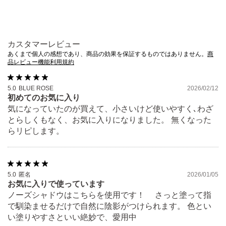
意ください。
極端に温度の高い所や低い所、直射日光のあたる場所には置
かないでください。
カスタマーレビュー
あくまで個人の感想であり、商品の効果を保証するものではありません。
商
品レビュー機能利用規約
5.0
BLUE ROSE
2026/02/12
初めてのお気に入り
気になっていたのが買えて、小さいけど使いやすく､わざ
とらしくもなく、お気に入りになりました。 無くなった
らリピします。
5.0
匿名
2026/01/05
お気に入りで使っています
ノーズシャドウはこちらを使用です！ さっと塗って指
で馴染ませるだけで自然に陰影がつけられます。 色とい
い塗りやすさといい絶妙で、愛用中