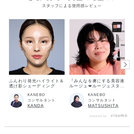
落としたり強い衝撃を与えると破損の原因になります。
傷やはれもの、湿疹等異常のあるところにはお使いにならな
いでください。
お肌に異常が生じていないかよく注意してご使用ください。
化粧品がお肌に合わない時は、使用を中止してください。
使用中、赤み、はれ、かゆみ、刺激、色抜け（白斑等）
や黒ずみ等の異常があらわれた場合。
使用したお肌に、直射日光があたって上記のような異常
があらわれた場合。
そのまま化粧品類の使用を続けますと、症状を悪化させ
ふんわり発光ハイライト＆
『みんなを虜にする美容液
透け影シェーディング
ルージュ💋ルージュスター
ることがありますので、皮フ科医にご相談されることを
ヴァイブラント限定色登
おすすめします。
KANEBO
KANEBO
場』
コンサルタント
コンサルタント
目に入らないように注意し、入った時は、すぐに充分洗い流
KANDA
MATSUSHITA
してください。異常が残る場合は、眼科医に相談してくださ
powered by
い。
子供や認知症の方などの誤食等を防ぐため、置き場所にご注