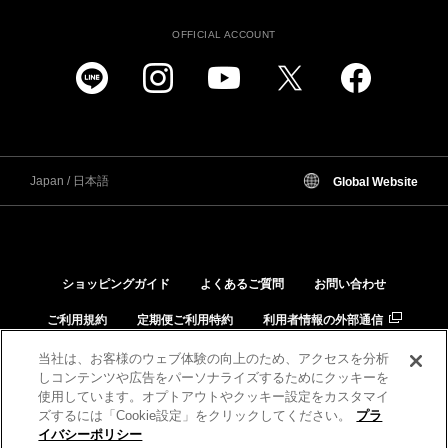
OFFICIAL ACCOUNT
Japan / 日本語
Global Website
ショッピングガイド
よくあるご質問
お問い合わせ
ご利用規約
定期便ご利用特約
利用者情報の外部通信
個人情報保護方針
特定商取引法に基づく表示
当社は、お客様のウェブ体験の向上のため、アクセスを分析
しコンテンツや広告をパーソナライズするためにクッキーを
品質と安全への取り組み
肌と化粧品の相性チェック
使用しています。オプトアウトやクッキー設定をカスタマイ
ズするには「Cookie設定」をクリックしてください。
プラ
イバシーポリシー
税込 3,630 円
数量: