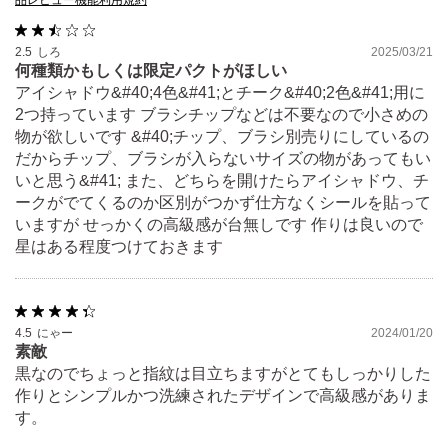
品レビュー機能利用規約
2.5
しろ
2025/03/21
何種類かもしくは限定パクトがほしい
アイシャドウ&#40;4色&#41;とチーク&#40;2色&#41;用に
2つ持っています ブラシチップなどは不要なので小さめの
物が欲しいです &#40;チップ、ブラシ別売りにしているの
だからチップ、ブラシが入らないサイズの物があってもい
いと思う&#41; また、どちらを開けたらアイシャドウ、チ
ークがでてくるのか区別がつかず仕方なくシールを貼って
いますが せっかくの高級感が台無しです 作りは良いので
星はある程度つけておきます
4.5
にゃー
2024/01/20
素敵
黒なのでちょっと指紋は目立ちますがとてもしっかりした
作りとシンプルかつ洗練されたデザインで高級感がありま
す。