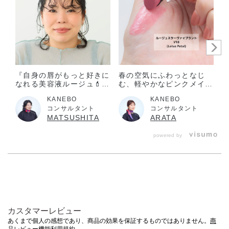
『自身の唇がもっと好きに
春の空気にふわっとなじ
なれる美容液ルージュ💄ル
む、軽やかなピンクメイク
ージュスターヴァイブラン
～ルージュスターヴァイブ
KANEBO
KANEBO
ト』
ラント V18 (Lotus Petal)
コンサルタント
コンサルタント
～
MATSUSHITA
ARATA
powered by
カスタマーレビュー
あくまで個人の感想であり、商品の効果を保証するものではありません。
商