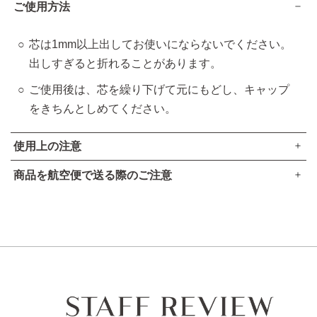
ご使用方法
芯は1mm以上出してお使いにならないでください。
出しすぎると折れることがあります。
ご使用後は、芯を繰り下げて元にもどし、キャップ
をきちんとしめてください。
使用上の注意
商品を航空便で送る際のご注意
傷、はれもの、湿疹等異常のあるところには使用しないでく
●本品は、航空法で定める航空危険物には
該当しません
。
ださい。
肌に異常が生じていないかよく注意してご使用ください。肌
高圧ガスなし
に合わない時や、使用中、赤み、はれ、かゆみ、刺激、色抜
アルコール24％以下
け（白斑等）や黒ずみ等の異常が出た時、また日光があたっ
引火点60度を超える（60度以下でも継続燃焼性なし）​
て同じような異常が出た時は使用を中止し、皮フ科医へ相談
可燃性固体に該当しない​
してください。使い続けると症状が悪化することがありま
す。