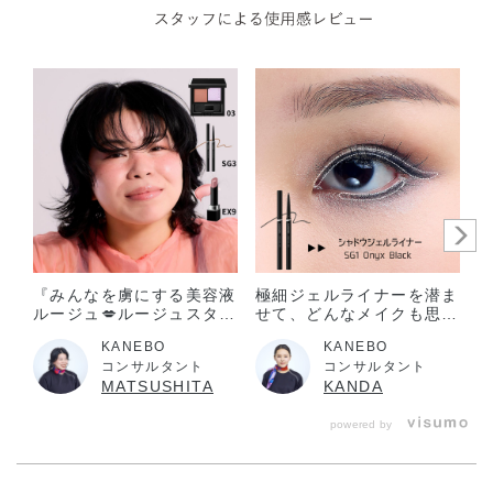
目に入らないように注意し、入った時は、すぐに充分洗い流
してください。異常が残る場合は、眼科医に相談してくださ
い。
子供や認知症の方などの誤食等を防ぐため、置き場所にご注
意ください。
極端に温度の高い所や低い所、直射日光のあたる場所には、
置かないでください。
『みんなを虜にする美容液
極細ジェルライナーを潜ま
ルージュ💋ルージュスター
せて、どんなメイクも思い
ヴァイブラント限定色登
通りに！
KANEBO
KANEBO
場』
コンサルタント
コンサルタント
MATSUSHITA
KANDA
powered by