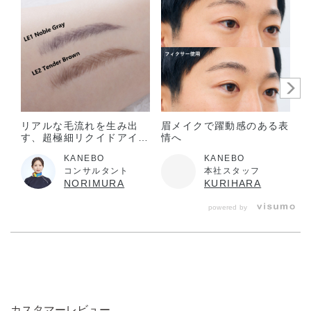
します。
目に入らないように注意し、入ったときは、すぐに充分洗い
流してください。
子供や認知症の方などの誤飲・誤食等を防ぐため、置き場所
にご注意ください。
極端に温度の高い所や低い所、直射日光のあたる場所には、
置かないでください。
リアルな毛流れを生み出
眉メイクで躍動感のある表
す、超極細リクイドアイブ
情へ
ロウライナー
KANEBO
KANEBO
コンサルタント
本社スタッフ
NORIMURA
KURIHARA
powered by
カスタマーレビュー