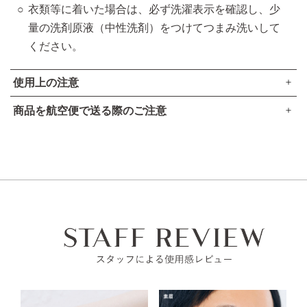
衣類等に着いた場合は、必ず洗濯表示を確認し、少
量の洗剤原液（中性洗剤）をつけてつまみ洗いして
ください。
使用上の注意
商品を航空便で送る際のご注意
傷やはれもの、湿疹等異常のあるところにはお使いにならな
●本品は、航空法で定める航空危険物には
該当しません
。
いでください。
お肌に異常が生じていないかよく注意してご使用ください。
高圧ガスなし
化粧品がお肌に合わない時は、使用を中止してください。
アルコール24％以下
引火点60度を超える（60度以下でも継続燃焼性なし）​
使用中、赤み、はれ、かゆみ、刺激、色抜け（白斑等）
可燃性固体に該当しない​
や黒ずみ等の異常があらわれた場合。
使用したお肌に、直射日光があたって上記のような異常
があらわれた場合。
そのまま化粧品類の使用を続けますと、症状を悪化させるこ
とがありますので、皮フ科医にご相談されることをおすすめ