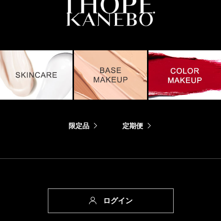
限定品
定期便
ログイン