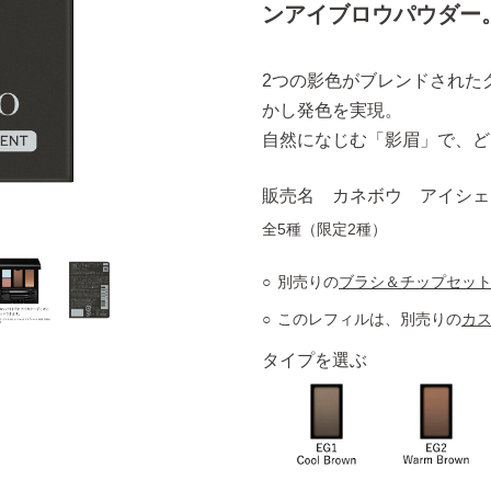
ンアイブロウパウダー
2つの影色がブレンドされた
かし発色を実現。
自然になじむ「影眉」で、ど
販売名 カネボウ アイシェ
全5種（限定2種）
別売りの
ブラシ＆チップセッ
このレフィルは、別売りの
カ
タイプを選ぶ