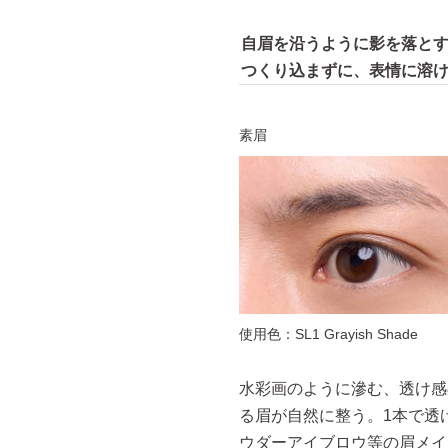
自眉を沿うように影を落と
つくり込まずに、表情に溶
素眉
使用色：SL1 Grayish Shade
水彩画のように滲む、透け感
る眉が自然に整う。1本で透
ウダーアイブロウ等の眉メイ