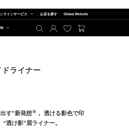
ンラインサービス
お店を探す
Global Website
ON
イドライナー
※
出す”新発想
。透ける影色で印
、“透け影”眉ライナー。