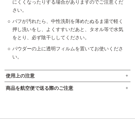
にくくなったりする場合がありますのでご注意くだ
さい。
パフが汚れたら、中性洗剤を薄めたぬるま湯で軽く
押し洗いをし、よくすすいだあと、タオル等で水気
をとり、必ず陰干ししてください。
パウダーの上に透明フィルムを置いてお使いくださ
い。
使用上の注意
商品を航空便で送る際のご注意
傷、はれもの、湿疹等異常のあるところには使用しないでく
●本品は、航空法で定める航空危険物には
該当しません
。
ださい。
高圧ガスなし
肌に異常が生じていないかよく注意してご使用ください。肌
アルコール24％以下
に合わない時や、使用中、赤み、はれ、かゆみ、刺激、色抜
引火点60度を超える（60度以下でも継続燃焼性なし）​
け（白斑等）や黒ずみ等の異常が出た時、また日光があたっ
可燃性固体に該当しない​
て同じような異常が出た時は使用を中止し、皮フ科医へ相談