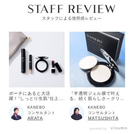
してください。使い続けると症状が悪化することがありま
す。
目に入らないように注意し、入った時は、すぐに充分洗い流
してください。
子供や認知症の方などの誤食等を防ぐため、置き場所にご注
意ください。
極端に温度の高い所や低い所、直射日光の当たる場所には置
かないでください。
ポーチにあると大活
『半透明ジェル膜で叶え
躍！“しっとり生肌”仕上げ
る、続く肌らしさ～クリス
の半透明フェースパウダー
タライズドフィックスパウ
KANEBO
KANEBO
ダー～✨』
コンサルタント
コンサルタント
ARATA
MATSUSHITA
powered by