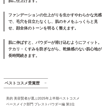
肌に仕上げます。
ファンデーションの仕上がりを生かすやわらかな光感
粉体が毛穴に不均一に付
粉体が毛穴にも均一に付
で、毛穴を目立たなくし、肌のキメをふっくらと見
着。ムラづきのため、毛穴
着。気になる毛穴がぼかさ
せ、顔全体のトーンを明るく整えます。
が目立つ。
れ、目立ちにくい。
※皮膚モデル（人工皮革）に塗布し、一つの毛穴を拡大観察
肌に伸ばすと、パウダーが溶け込むようにフィット。
テカリ・くすみを防ぎながら、乾燥感のない肌心地が
長時間続きます。
ベストコスメ受賞歴
美的 美容賢者が選ぶ2025年上半期ベストコスメ
ベースメイク部門 プレストパウダー編 第1位