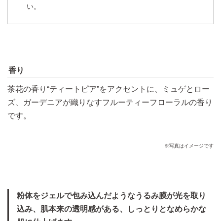
い。
肌のキメ形状に沿わず、粉
肌のキメ形状に沿って、粉
体が不均一に付着。
体が均一になめらかに付
着。粉感を感じにくく、肌
のキメがふっくらと整った
香り
ような仕上がり。
茶花の香り“ティートピア”をアクセントに、ミュゲとロー
※皮膚モデル（人工皮革）に塗布
ズ、ガーデニアが織りなすフルーティーフローラルの香り
です。
毛穴を目立ちにくくする
KANEBO内
デュアルジェル
※写真はイメージです
従来技術
コーティング技術
粉体をジェルで包み込んだようなうるみ膜が光を取り
込み、肌本来の透明感がある、しっとりとなめらかな