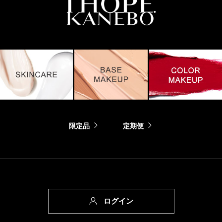
限定品
定期便
ログイン