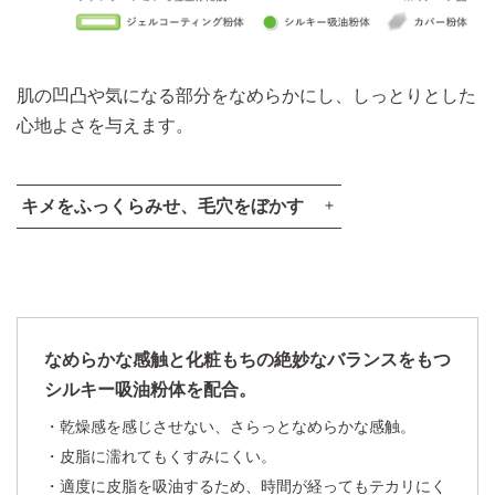
肌の凹凸や気になる部分をなめらかにし、しっとりとした
心地よさを与えます。
キメをふっくらみせ、毛穴をぼかす
キメをふっくらみせる
KANEBO内
デュアルジェル
従来技術
コーティング技術
なめらかな感触と化粧もちの絶妙なバランスをもつ
シルキー吸油粉体を配合。
乾燥感を感じさせない、さらっとなめらかな感触。
皮脂に濡れてもくすみにくい。
適度に皮脂を吸油するため、時間が経ってもテカリにく