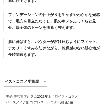
肌に仕上げます。
ファンデーションの仕上がりを生かすやわらかな光感
粉体が毛穴に不均一に付
粉体が毛穴にも均一に付
で、毛穴を目立たなくし、肌のキメをふっくらと見
着。ムラづきのため、毛穴
着。気になる毛穴がぼかさ
せ、顔全体のトーンを明るく整えます。
が目立つ。
れ、目立ちにくい。
※皮膚モデル（人工皮革）に塗布し、一つの毛穴を拡大観察
肌に伸ばすと、パウダーが溶け込むようにフィット。
テカリ・くすみを防ぎながら、乾燥感のない肌心地が
長時間続きます。
ベストコスメ受賞歴
美的 美容賢者が選ぶ2025年上半期ベストコスメ
ベースメイク部門 プレストパウダー編 第1位