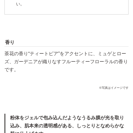
い。
肌のキメ形状に沿わず、粉
肌のキメ形状に沿って、粉
体が不均一に付着。
体が均一になめらかに付
着。粉感を感じにくく、肌
のキメがふっくらと整った
香り
ような仕上がり。
茶花の香り“ティートピア”をアクセントに、ミュゲとロー
※皮膚モデル（人工皮革）に塗布
ズ、ガーデニアが織りなすフルーティーフローラルの香り
です。
毛穴を目立ちにくくする
KANEBO内
デュアルジェル
※写真はイメージです
従来技術
コーティング技術
粉体をジェルで包み込んだようなうるみ膜が光を取り
込み、肌本来の透明感がある、しっとりとなめらかな