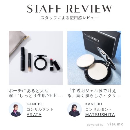
してください。使い続けると症状が悪化することがありま
す。
目に入らないように注意し、入った時は、すぐに充分洗い流
してください。
子供や認知症の方などの誤食等を防ぐため、置き場所にご注
意ください。
極端に温度の高い所や低い所、直射日光の当たる場所には置
かないでください。
ポーチにあると大活
『半透明ジェル膜で叶え
躍！“しっとり生肌”仕上げ
る、続く肌らしさ～クリス
の半透明フェースパウダー
タライズドフィックスパウ
KANEBO
KANEBO
ダー～✨』
コンサルタント
コンサルタント
ARATA
MATSUSHITA
powered by