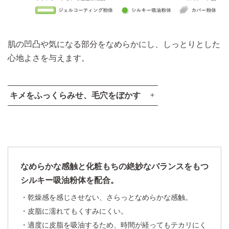
肌の凹凸や気になる部分をなめらかにし、しっとりとした
心地よさを与えます。
キメをふっくらみせ、毛穴をぼかす
キメをふっくらみせる
KANEBO内
デュアルジェル
従来技術
コーティング技術
なめらかな感触と化粧もちの絶妙なバランスをもつ
シルキー吸油粉体を配合。
乾燥感を感じさせない、さらっとなめらかな感触。
皮脂に濡れてもくすみにくい。
適度に皮脂を吸油するため、時間が経ってもテカリにく