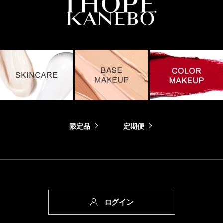
限定品
定期便
ログイン