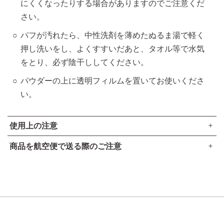
にくくなったりする場合がありますのでご注意くだ
さい。
パフが汚れたら、中性洗剤を薄めたぬるま湯で軽く
押し洗いをし、よくすすいだあと、タオル等で水気
をとり、必ず陰干ししてください。
パウダーの上に透明フィルムを置いてお使いくださ
い。
使用上の注意
商品を航空便で送る際のご注意
傷、はれもの、湿疹等異常のあるところには使用しないでく
●本品は、航空法で定める航空危険物には
該当しません
。
ださい。
高圧ガスなし
肌に異常が生じていないかよく注意してご使用ください。肌
アルコール24％以下
に合わない時や、使用中、赤み、はれ、かゆみ、刺激、色抜
引火点60度を超える（60度以下でも継続燃焼性なし）​
け（白斑等）や黒ずみ等の異常が出た時、また日光があたっ
可燃性固体に該当しない​
て同じような異常が出た時は使用を中止し、皮フ科医へ相談