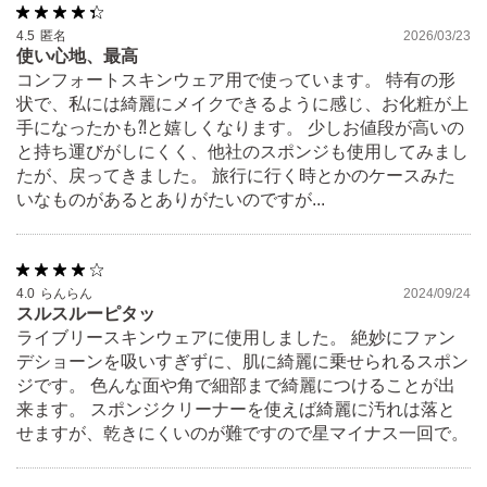
4.5
匿名
2026/03/23
使い心地、最高
コンフォートスキンウェア用で使っています。 特有の形
状で、私には綺麗にメイクできるように感じ、お化粧が上
手になったかも⁈と嬉しくなります。 少しお値段が高いの
と持ち運びがしにくく、他社のスポンジも使用してみまし
たが、戻ってきました。 旅行に行く時とかのケースみた
いなものがあるとありがたいのですが...
4.0
らんらん
2024/09/24
スルスルーピタッ
ライブリースキンウェアに使用しました。 絶妙にファン
デショーンを吸いすぎずに、肌に綺麗に乗せられるスポン
ジです。 色んな面や角で細部まで綺麗につけることが出
来ます。 スポンジクリーナーを使えば綺麗に汚れは落と
せますが、乾きにくいのが難ですので星マイナス一回で。