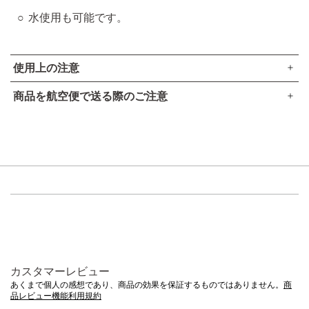
水使用も可能です。
使用上の注意
商品を航空便で送る際のご注意
美しい仕上がりのために、スポンジはいつも清潔にしてお使
●本品は、航空法で定める航空危険物には
該当しません
。
いください。
スポンジが汚れたままお使いになると、ファンデーションが
高圧ガスなし
つきにくくなったりする場合がありますのでご注意くださ
アルコール24％以下
い。
引火点60度を超える（60度以下でも継続燃焼性なし）​
可燃性固体に該当しない​
スポンジが汚れたら、中性洗剤を薄めたぬるま湯で軽く押し
洗いし、よくすすいだあと、タオル等で水気をとり、必ず陰
干ししてください。
ベースメイク商品に含まれる顔料の一部が、稀にスポンジの繊維に絡
カスタマーレビュー
まり、色が落ちにくくなることがございます。きちんと洗って乾かし
あくまで個人の感想であり、商品の効果を保証するものではありません。
商
ていただければ、スポンジに色残りがある場合でも使用上問題はござ
品レビュー機能利用規約
いませんのでご安心ください。