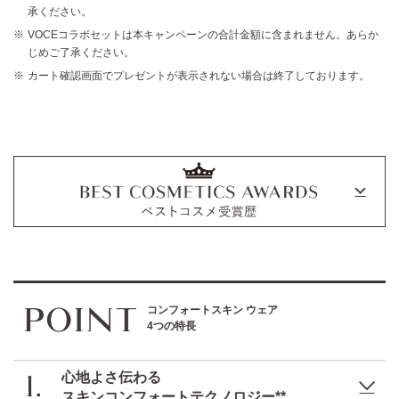
承ください。
VOCEコラボセットは本キャンペーンの合計金額に含まれません。あらか
じめご了承ください。
メルティフィール
ザ クリーム
カート確認画面でプレゼントが表示されない場合は終了しております。
ウェアⅡ
ファンデーション
全10色 各11g
全6色 各30mL
レフィルタイプ
各 22,000円 (税込)
（コンパクト・ツール別売）
各 5,500円 (税込)
コンフォートスキン ウェア
4つの特長
心地よさ伝わる
スキンコンフォートテクノロジー**