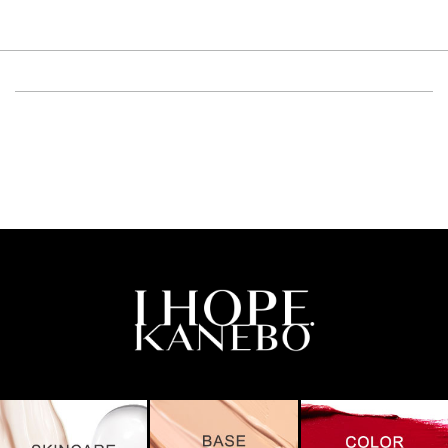
高圧ガスなし
傷、はれもの、湿疹等異常のあるところには使用しないでく
アルコール24％以下
ださい。
引火点60度を超える（60度以下でも継続燃焼性なし）​
肌に異常が生じていないかよく注意してご使用ください。肌
可燃性固体に該当しない​
に合わない時や、使用中、赤み、はれ、かゆみ、刺激、色抜
け（白斑等）や黒ずみ等の異常が出た時、また日光があたっ
て同じような異常が出た時は使用を中止し、皮フ科医へ相談
してください。使い続けると症状が悪化することがありま
す。
目に入らないように注意し、入った時は、すぐに充分洗い流
してください。
子供や認知症の方などの誤飲等を防ぐため、置き場所にご注
意ください。
極端に温度の高い所や低い所、直射日光のあたる場所には置
かないでください。