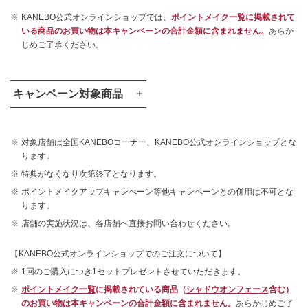
KANEBO公式オンラインショップでは、
ポイントメイク一覧に掲載されて
いる商品のお買い物は本キャンペーンの合計金額に含まれません。
あらか
じめご了承ください。
キャンペーン対象商品
対象店舗は全国KANEBOコーナー、
KANEBO公式オンラインショップ
とな
ります。
特典がなくなり次第終了となります。
ポイントメイクアップキャンぺーン等他キャンペーンとの併用は不可とな
ります。
ライブリースキン
コンフォートスキン
店舗の実施状況は、各店舗へ直接お問い合わせください。
ウェアⅡ
ウェア
全10色 各30g
全8色 各30mL
【KANEBO公式オンラインショップでのご注文について】
各 12,100円 (税込)
各 6,930円 (税込)
1回のご購入につき1セットプレゼントさせていただきます。
ポイントメイク一覧
に掲載されている商品（
シャドウオンフェース
含む）
のお買い物は本キャンペーンの合計金額に含まれません。
あらかじめご了