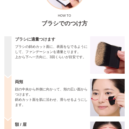
HOW TO
ブラシでのつけ方
ブラシに適量つけます
ブラシの斜めカット面に、表面をなでるように
して、ファンデーションを適量とります。
上から下へ一方向に、3回くらいが目安です。
両頬
顔の中央から外側に向かって、頬の広い面から
つけます。
斜めカット面を肌に沿わせ、滑らせるようにし
ます。
額 / 眉