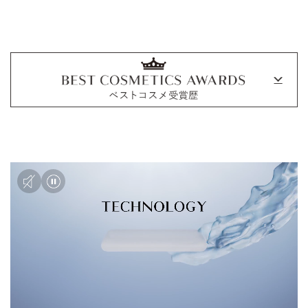
全10色 各11g
全6色 各30mL
レフィルタイプ
各 22,000円 (税込)
（コンパクト・ツール別売）
各 5,500円 (税込)