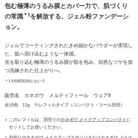
包む極薄のうるみ膜とカバー力で、肌づくり
＊1
の常識
を解放する、ジェル粉ファンデーシ
ョン。
ジェルでコーティングされたきめ細かなパウダーが実現し
た、肌へ溶け込むような一体感。
光を取り込む極薄のうるみ膜が肌を包み、自然なツヤを放
つ洗練された仕上がりへ。
＊1 KANEBO内において
販売名 カネボウ メルティフィール ウェアII
全10色 11g ※レフィルタイプ（コンパクト・ツール別売）
このレフィルは、別売りの
カネボウ メイクアップコンパクト
に
セットしてお使いください。
別売りの
カネボウ メイクアップスポンジ
または
カネボウ メイク