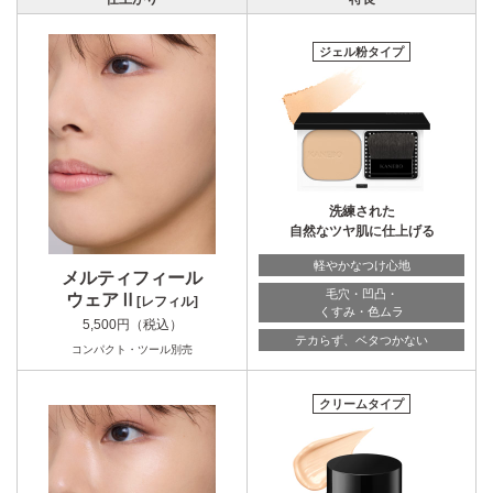
ジェル粉タイプ
洗練された
自然なツヤ肌に仕上げる
軽やかなつけ心地
メルティフィール
毛穴・凹凸・
ウェアⅡ
[レフィル]
くすみ・色ムラ
5,500円（税込）
テカらず、ベタつかない
コンパクト・ツール別売
クリームタイプ