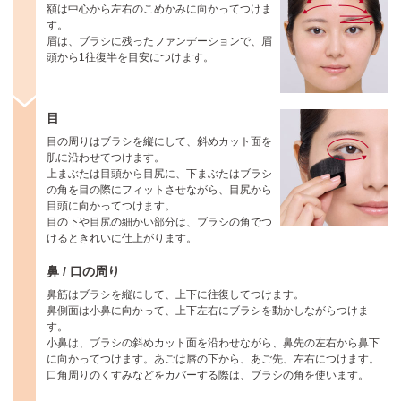
額は中心から左右のこめかみに向かってつけま
す。
眉は、ブラシに残ったファンデーションで、眉
頭から1往復半を目安につけます。
目
目の周りはブラシを縦にして、斜めカット面を
肌に沿わせてつけます。
上まぶたは目頭から目尻に、下まぶたはブラシ
の角を目の際にフィットさせながら、目尻から
目頭に向かってつけます。
目の下や目尻の細かい部分は、ブラシの角でつ
けるときれいに仕上がります。
鼻 / 口の周り
鼻筋はブラシを縦にして、上下に往復してつけます。
鼻側面は小鼻に向かって、上下左右にブラシを動かしながらつけま
す。
小鼻は、ブラシの斜めカット面を沿わせながら、鼻先の左右から鼻下
に向かってつけます。あごは唇の下から、あご先、左右につけます。
口角周りのくすみなどをカバーする際は、ブラシの角を使います。