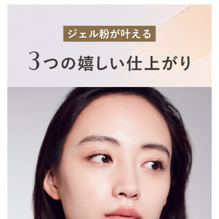
ジェル技術〈 1 〉
自社独自開発
「ジェルコーティング粉体」
「メルティジェルコーティング粉体」
高粘度ジェルを超均一分散させる当社独自技術により、パ
ウダー組成の大部分を占める無機粉体を、半透明ジェルで
コーティング。粉感・白さがなく、肌のキメに沿って均一
に高密着。
ジェル技術〈 2 〉