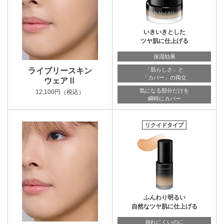
いきいきとした
ツヤ肌に仕上げる
保湿効果
ライブリースキン
「肌らしさ」と
「カバー」の両立
ウェアⅡ
気になる部分だけを
12,100円（税込）
瞬時にカバー
リクイドタイプ
ふんわり明るい
自然なツヤ肌に仕上げる
崩れにくいのに