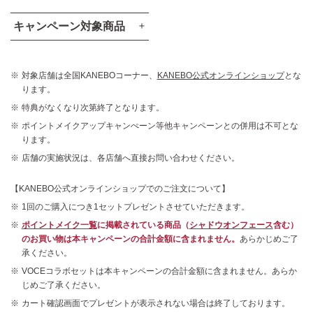
キャンペーン対象商品
対象店舗は全国KANEBOコーナー、
KANEBO公式オンラインショップ
とな
ります。
特典がなくなり次第終了となります。
ポイントメイクアップキャンぺーン等他キャンペーンとの併用は不可とな
ります。
ライブリースキン
コンフォートスキン
店舗の実施状況は、各店舗へ直接お問い合わせください。
ウェアⅡ
ウェア
全10色 各30g
全8色 各30mL
【KANEBO公式オンラインショップでのご注文について】
各 12,100円 (税込)
各 6,930円 (税込)
1回のご購入につき1セットプレゼントさせていただきます。
ポイントメイク一覧
に掲載されている商品（
シャドウオンフェース
含む）
のお買い物は本キャンペーンの合計金額に含まれません。
あらかじめご了
承ください。
VOCEコラボセットは本キャンペーンの合計金額に含まれません。あらか
じめご了承ください。
メルティフィール
ザ クリーム
カート確認画面でプレゼントが表示されない場合は終了しております。
ウェアⅡ
ファンデーション