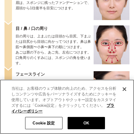
眉は、スポンジに残ったファンデーションで、
眉頭から1往復半を目安につけます。
目 / 鼻 / 口の周り
目の周りは、上まぶたは目頭から目尻、下まぶ
たは目尻から目頭に向かってつけます。鼻は鼻
筋〜鼻側面〜小鼻〜鼻下の順につけます。
あごは唇の下から、あご先、左右につけます。
口角周りのくすみには、スポンジの角を使いま
す。
フェースライン
最後に、ファンデーションのついていない面
（斜めカットしていない面）で、フェースライ
当社は、お客様のウェブ体験の向上のため、アクセスを分析
ンをなじませます。
しコンテンツや広告をパーソナライズするためにクッキーを
使用しています。オプトアウトやクッキー設定をカスタマイ
ズするには「Cookie設定」をクリックしてください。
プラ
イバシーポリシー
税込 5,500 円
数量:
Cookie 設定
OK
カートに入れる
メイクアップスポンジ詳細へ