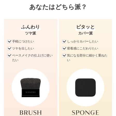
あなたはどちら派？
ジェルコーティング粉体とのかけ合わせにより高い吸
油・吸水性をもち、つけている間じゅう心地よさと化粧
もちを実現。
ふんわり
ピタッと
ツヤ派
カバー派
ジェルを透明基板に塗布して乾燥させたもの
手軽につけたい
しっかりカバーしたい
ツヤを出したい
密着感にこだわりたい
ベースメイクの仕上げに使い
気になる部分に細かく重ねた
たい
い