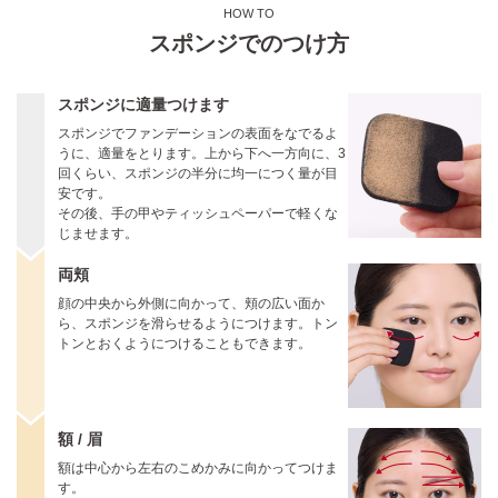
HOW TO
スポンジでのつけ方
スポンジに適量つけます
スポンジでファンデーションの表面をなでるよ
うに、適量をとります。上から下へ一方向に、3
回くらい、スポンジの半分に均一につく量が目
安です。
その後、手の甲やティッシュペーパーで軽くな
じませます。
両頬
顔の中央から外側に向かって、頬の広い面か
ら、スポンジを滑らせるようにつけます。トン
トンとおくようにつけることもできます。
額 / 眉
額は中心から左右のこめかみに向かってつけま
す。