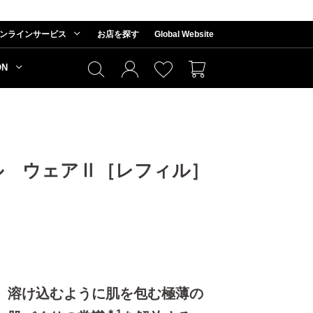
ンラインサービス
お店を探す
Global Website
ON
ル ウェアⅡ［レフィル］
。溶け込むように肌を包む極薄の