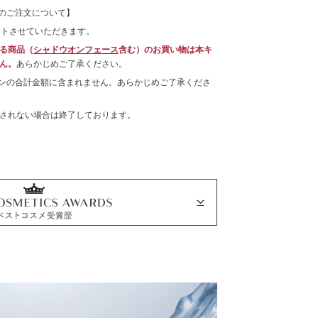
でのご注文について】
コンフォートスキン
ントさせていただきます。
ウェア
る商品（
シャドウオンフェース
含む）のお買い物は本キ
全8色 各30mL
ん。
あらかじめご了承ください。
各 6,930円 (税込)
ーンの合計金額に含まれません。あらかじめご了承くださ
されない場合は終了しております。
ザ クリーム
ファンデーション
全6色 各30mL
各 22,000円 (税込)