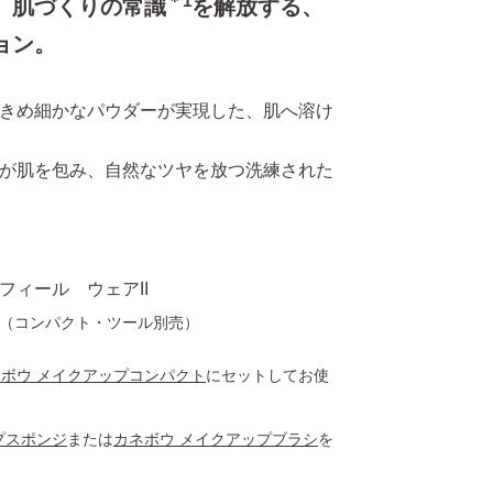
＊1
、肌づくりの常識
を解放する、
ョン。
きめ細かなパウダーが実現した、肌へ溶け
が肌を包み、自然なツヤを放つ洗練された
フィール ウェアII
プ（コンパクト・ツール別売）
ボウ メイクアップコンパクト
にセットしてお使
プスポンジ
または
カネボウ メイクアップブラシ
を