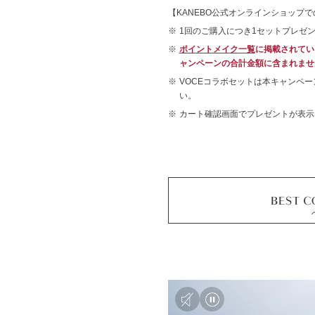
【KANEBO公式オンラインショップ
ライブリースキン
1回のご購入につき1セットプレゼ
ウェアⅡ
ポイントメイク一覧
に掲載されてい
全10色 各30g
ャンペーンの合計金額に含まれませ
各 12,100円 (税込)
VOCEコラボセットは本キャンペ
い。
カート確認画面でプレゼントが表示
メルティフィール
ウェアⅡ
全10色 各11g
レフィルタイプ
（コンパクト・ツール別売）
各 5,500円 (税込)