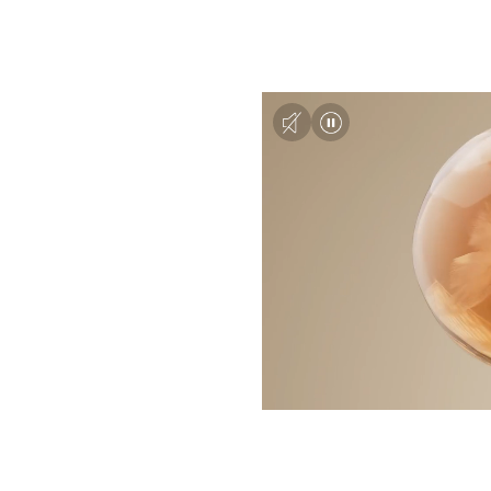
メルティフィール
ウェアⅡ
全10色 各11g
レフィルタイプ
（コンパクト・ツール別売）
各 5,500円 (税込)