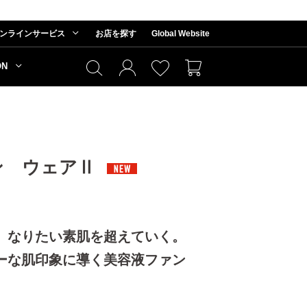
ンラインサービス
お店を探す
Global Website
ON
ン ウェアⅡ
、なりたい素肌を超えていく。
ーな肌印象に導く美容液ファン